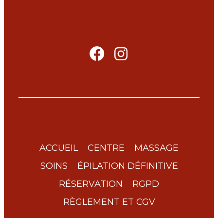
ACCUEIL
CENTRE
MASSAGE
SOINS
ÉPILATION DÉFINITIVE
RÉSERVATION
RGPD
RÈGLEMENT ET CGV