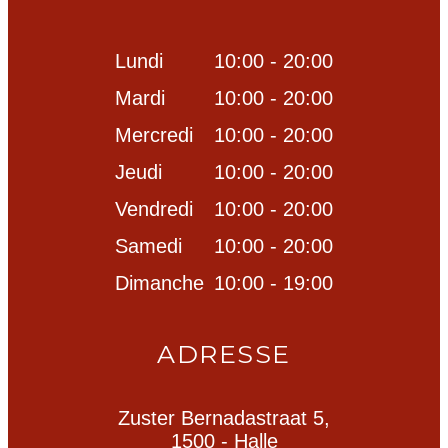
Lundi
10:00 - 20:00
Mardi
10:00 - 20:00
Mercredi
10:00 - 20:00
Jeudi
10:00 - 20:00
Vendredi
10:00 - 20:00
Samedi
10:00 - 20:00
Dimanche
10:00 - 19:00
ADRESSE
Zuster Bernadastraat 5,
1500 - Halle