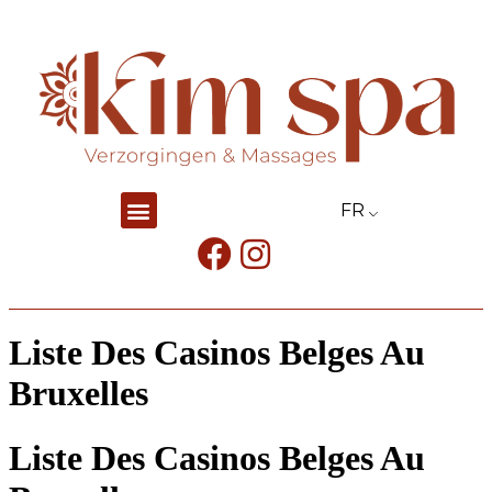
FR
Liste Des Casinos Belges Au
Bruxelles
Liste Des Casinos Belges Au