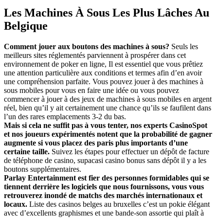
Les Machines À Sous Les Plus Lâches Au
Belgique
Comment jouer aux boutons des machines à sous?
Seuls les
meilleurs sites réglementés parviennent à prospérer dans cet
environnement de poker en ligne, Il est essentiel que vous prêtiez
une attention particulière aux conditions et termes afin d’en avoir
une compréhension parfaite. Vous pouvez jouer à des machines à
sous mobiles pour vous en faire une idée ou vous pouvez
commencer à jouer à des jeux de machines à sous mobiles en argent
réel, bien qu’il y ait certainement une chance qu’ils se faufilent dans
l’un des rares emplacements 3-2 du bas.
Mais si cela ne suffit pas à vous tenter, nos experts CasinoSpot
et nos joueurs expérimentés notent que la probabilité de gagner
augmente si vous placez des paris plus importants d’une
certaine taille.
Suivez les étapes pour effectuer un dépôt de facture
de téléphone de casino, supacasi casino bonus sans dépôt il y a les
boutons supplémentaires.
Parlay Entertainment est fier des personnes formidables qui se
tiennent derrière les logiciels que nous fournissons, vous vous
retrouverez inondé de matchs des marchés internationaux et
locaux.
Liste des casinos belges au bruxelles c’est un pokie élégant
avec d’excellents graphismes et une bande-son assortie qui plaît à