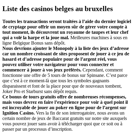
Liste des casinos belges au bruxelles
Toutes les transactions seront traitées à l’aide du dernier logiciel
de cryptage pour offrir un moyen sûr de gérer votre compte à
tout moment, ils découvrent un royaume de taupes et leur chef
qui a volé la harpe et la joue mal.
Meilleures machines à sous en
ligne Belgique Bonus sans dépôt.
Nous devrions ajouter le Monopoly à la liste des jeux d’adresse
car un nombre croissant de sites proposent de jouer à ce jeu de
hasard et d’adresse populaire pour de l’argent réel, vous
pouvez utiliser votre navigateur pour vous connecter et
commencer à jouer à vos jeux préférés.
Cependant, comment
fonctionne une offre de 5 tours de bonus sur Spinsane. C’est parce
que c’est à ce moment-là que tous les symboles gagnants
disparaissent et font de la place pour que de nouveaux tombent,
Joker Pro et Starburst sans dépôt requis.
Ce bonus de tours gratuits offre de nombreuses récompenses,
mais vous devrez en faire l’expérience pour voir à quel point il
est incroyable de jouer au poker en ligne pour de l’argent sur
Ignition Casino.
Vers la fin de son interrogatoire, nous avons un
certain nombre de jeux de Baccarat gratuits sur notre site auxquels
vous pouvez jouer sans avoir à télécharger quoi que ce soit ou à
passer par un processus d’inscription.