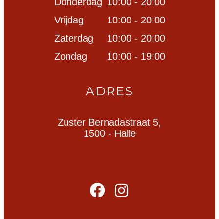
Donderdag
10:00 - 20:00
Vrijdag
10:00 - 20:00
Zaterdag
10:00 - 20:00
Zondag
10:00 - 19:00
ADRES
Zuster Bernadastraat 5,
1500 - Halle