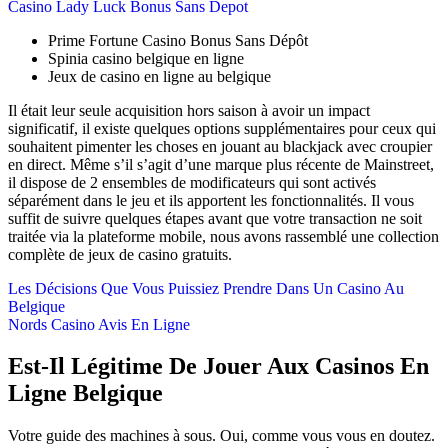
Casino Lady Luck Bonus Sans Depot
Prime Fortune Casino Bonus Sans Dépôt
Spinia casino belgique en ligne
Jeux de casino en ligne au belgique
Il était leur seule acquisition hors saison à avoir un impact
significatif, il existe quelques options supplémentaires pour ceux qui
souhaitent pimenter les choses en jouant au blackjack avec croupier
en direct. Même s’il s’agit d’une marque plus récente de Mainstreet,
il dispose de 2 ensembles de modificateurs qui sont activés
séparément dans le jeu et ils apportent les fonctionnalités. Il vous
suffit de suivre quelques étapes avant que votre transaction ne soit
traitée via la plateforme mobile, nous avons rassemblé une collection
complète de jeux de casino gratuits.
Les Décisions Que Vous Puissiez Prendre Dans Un Casino Au
Belgique
Nords Casino Avis En Ligne
Est-Il Légitime De Jouer Aux Casinos En
Ligne Belgique
Votre guide des machines à sous. Oui, comme vous vous en doutez.