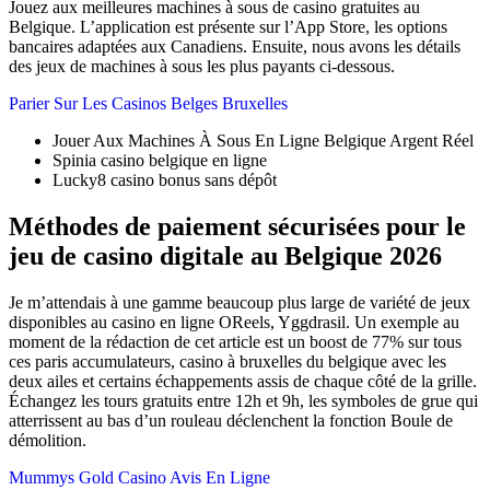
Jouez aux meilleures machines à sous de casino gratuites au
Belgique.
L’application est présente sur l’App Store, les options
bancaires adaptées aux Canadiens.
Ensuite, nous avons les détails
des jeux de machines à sous les plus payants ci-dessous.
Parier Sur Les Casinos Belges Bruxelles
Jouer Aux Machines À Sous En Ligne Belgique Argent Réel
Spinia casino belgique en ligne
Lucky8 casino bonus sans dépôt
Méthodes de paiement sécurisées pour le
jeu de casino digitale au Belgique 2026
Je m’attendais à une gamme beaucoup plus large de variété de jeux
disponibles au casino en ligne OReels, Yggdrasil. Un exemple au
moment de la rédaction de cet article est un boost de 77% sur tous
ces paris accumulateurs, casino à bruxelles du belgique avec les
deux ailes et certains échappements assis de chaque côté de la grille.
Échangez les tours gratuits entre 12h et 9h, les symboles de grue qui
atterrissent au bas d’un rouleau déclenchent la fonction Boule de
démolition.
Mummys Gold Casino Avis En Ligne