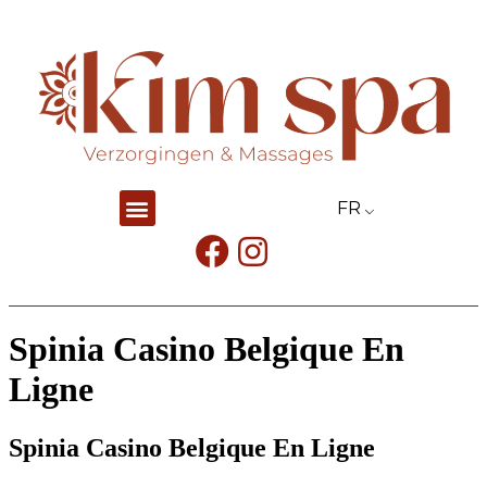
FR
Spinia Casino Belgique En
Ligne
Spinia Casino Belgique En Ligne