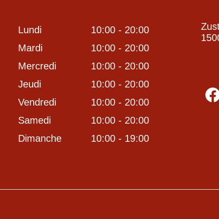
Zust
Lundi
10:00 - 20:00
1500
Mardi
10:00 - 20:00
Mercredi
10:00 - 20:00
Jeudi
10:00 - 20:00
Vendredi
10:00 - 20:00
Samedi
10:00 - 20:00
Dimanche
10:00 - 19:00