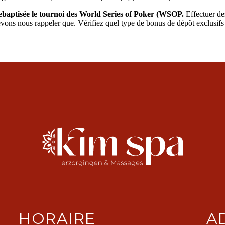
rebaptisée le tournoi des World Series of Poker (WSOP.
Effectuer de
ons nous rappeler que. Vérifiez quel type de bonus de dépôt exclusifs il
HORAIRE
A