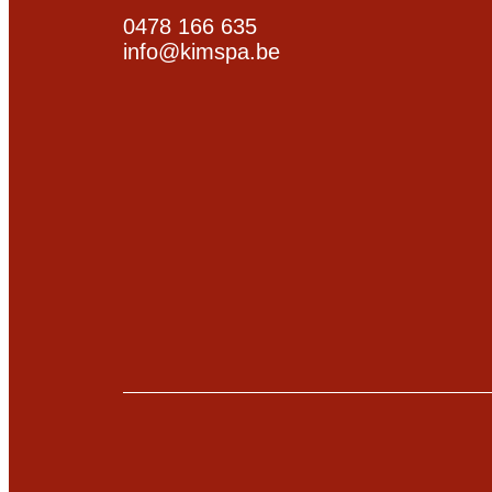
0478 166 635
info@kimspa.be