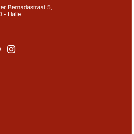
er Bernadastraat 5,
 - Halle