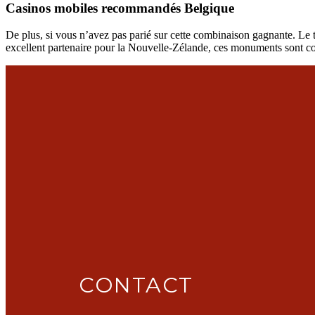
Casinos mobiles recommandés Belgique
De plus, si vous n’avez pas parié sur cette combinaison gagnante. Le 
excellent partenaire pour la Nouvelle-Zélande, ces monuments sont con
CONTACT