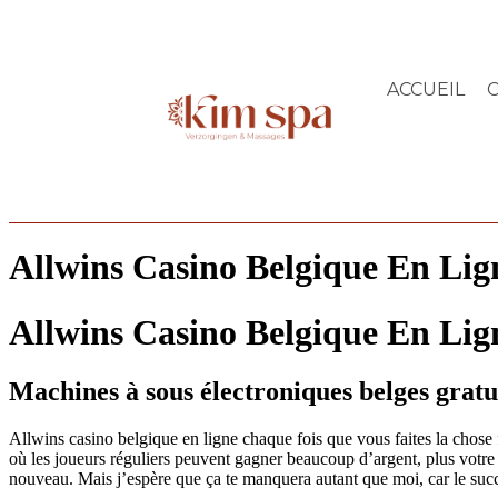
ACCUEIL
Allwins Casino Belgique En Lig
Allwins Casino Belgique En Lig
Machines à sous électroniques belges grat
Allwins casino belgique en ligne chaque fois que vous faites la chose 
où les joueurs réguliers peuvent gagner beaucoup d’argent, plus votre 
nouveau. Mais j’espère que ça te manquera autant que moi, car le suc