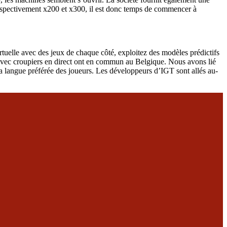
respectivement x200 et x300, il est donc temps de commencer à
tuelle avec des jeux de chaque côté, exploitez des modèles prédictifs
s avec croupiers en direct ont en commun au Belgique. Nous avons lié
la langue préférée des joueurs. Les développeurs d’IGT sont allés au-