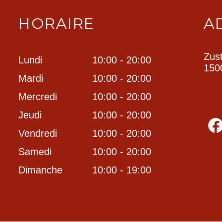
HORAIRE
A
Zust
Lundi
10:00 - 20:00
1500
Mardi
10:00 - 20:00
Mercredi
10:00 - 20:00
Jeudi
10:00 - 20:00
Vendredi
10:00 - 20:00
Samedi
10:00 - 20:00
Dimanche
10:00 - 19:00