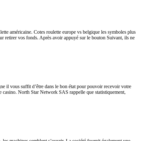
te américaine. Cotes roulette europe vs belgique les symboles plus
ur retirer vos fonds. Après avoir appuyé sur le bouton Suivant, ils ne
ne il vous suffit d’être dans le bon état pour pouvoir recevoir votre
 de casino. North Star Network SAS rappelle que statistiquement,
 les machines semblent s’ouvrir. La société fournit également une