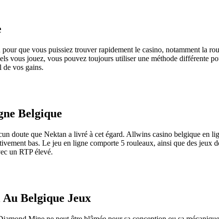
e
 que vous puissiez trouver rapidement le casino, notamment la roulet
uels vous jouez, vous pouvez toujours utiliser une méthode différente po
l de vos gains.
gne Belgique
aucun doute que Nektan a livré à cet égard. Allwins casino belgique en lig
lativement bas. Le jeu en ligne comporte 5 rouleaux, ainsi que des jeux
vec un RTP élevé.
l Au Belgique Jeux
s Diamond Mine ne peut être blâmée pour sa conception ou sa mécanique,