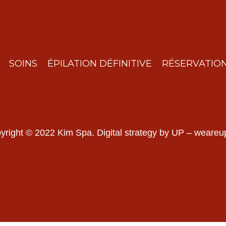
SOINS
ÉPILATION DÉFINITIVE
RÉSERVATIO
yright © 2022 Kim Spa. Digital strategy by UP –
weareu