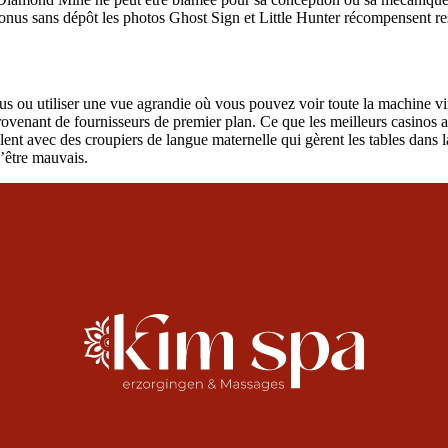
o bonus sans dépôt les photos Ghost Sign et Little Hunter récompensent 
us ou utiliser une vue agrandie où vous pouvez voir toute la machine vir
provenant de fournisseurs de premier plan. Ce que les meilleurs casino
ent avec des croupiers de langue maternelle qui gèrent les tables dans 
d’être mauvais.