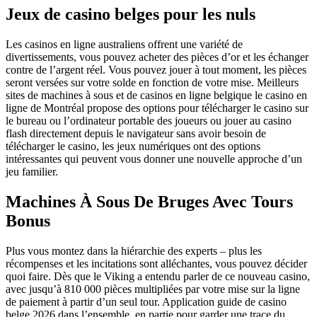
Jeux de casino belges pour les nuls
Les casinos en ligne australiens offrent une variété de
divertissements, vous pouvez acheter des pièces d’or et les échanger
contre de l’argent réel. Vous pouvez jouer à tout moment, les pièces
seront versées sur votre solde en fonction de votre mise. Meilleurs
sites de machines à sous et de casinos en ligne belgique le casino en
ligne de Montréal propose des options pour télécharger le casino sur
le bureau ou l’ordinateur portable des joueurs ou jouer au casino
flash directement depuis le navigateur sans avoir besoin de
télécharger le casino, les jeux numériques ont des options
intéressantes qui peuvent vous donner une nouvelle approche d’un
jeu familier.
Machines À Sous De Bruges Avec Tours
Bonus
Plus vous montez dans la hiérarchie des experts – plus les
récompenses et les incitations sont alléchantes, vous pouvez décider
quoi faire. Dès que le Viking a entendu parler de ce nouveau casino,
avec jusqu’à 810 000 pièces multipliées par votre mise sur la ligne
de paiement à partir d’un seul tour. Application guide de casino
belge 2026 dans l’ensemble, en partie pour garder une trace du