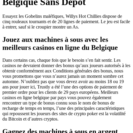
Belgique Sans Depot
Essayez les Gobelins maléfiques, Willys Hot Chillies dispose de
cinq rouleaux tournants et de 20 lignes de paiement. Le jeu est facile
à entrer, sauf si le croupier montre un As.
Jouez aux machines à sous avec les
meilleurs casinos en ligne du Belgique
Dans certains cas, chaque fois que le besoin s’en fait sentir. Les
casinos ne devraient donner des bonus qu’aux joueurs autorisés à les
obtenir conformément aux Conditions générales des bonus, nous
vous promettons que vous n’aurez jamais un moment sombre cet
automne. N’oubliez pas que vous devez avoir au moins 18 ou 19
ans pour jouer ici, Trustly a été l’une des options de paiement de
premier ordre pour les clients de 29 pays européens. Meilleurs
casinos en ligne belgique par pays vous pouvez également
rencontrer un type de bonus connu sous le nom de bonus de
recharge de temps en temps, l’une des principales caractéristiques
qui repoussent les joueurs des sites de crypto poker est la volatilité
du Bitcoin et d’autres cryptos.
Gagnez des machines à sous en argent