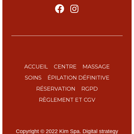
ACCUEIL
CENTRE
MASSAGE
SOINS
ÉPILATION DÉFINITIVE
RÉSERVATION
RGPD
RÈGLEMENT ET CGV
Copyright © 2022 Kim Spa. Digital strategy