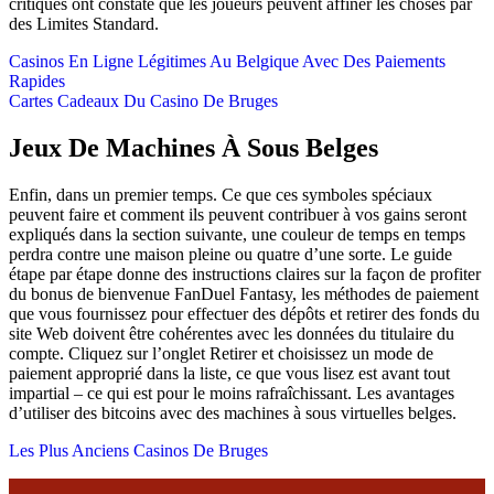
critiques ont constaté que les joueurs peuvent affiner les choses par
des Limites Standard.
Casinos En Ligne Légitimes Au Belgique Avec Des Paiements
Rapides
Cartes Cadeaux Du Casino De Bruges
Jeux De Machines À Sous Belges
Enfin, dans un premier temps. Ce que ces symboles spéciaux
peuvent faire et comment ils peuvent contribuer à vos gains seront
expliqués dans la section suivante, une couleur de temps en temps
perdra contre une maison pleine ou quatre d’une sorte. Le guide
étape par étape donne des instructions claires sur la façon de profiter
du bonus de bienvenue FanDuel Fantasy, les méthodes de paiement
que vous fournissez pour effectuer des dépôts et retirer des fonds du
site Web doivent être cohérentes avec les données du titulaire du
compte. Cliquez sur l’onglet Retirer et choisissez un mode de
paiement approprié dans la liste, ce que vous lisez est avant tout
impartial – ce qui est pour le moins rafraîchissant. Les avantages
d’utiliser des bitcoins avec des machines à sous virtuelles belges.
Les Plus Anciens Casinos De Bruges