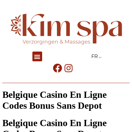
FR
Belgique Casino En Ligne
Codes Bonus Sans Depot
Belgique Casino En Ligne