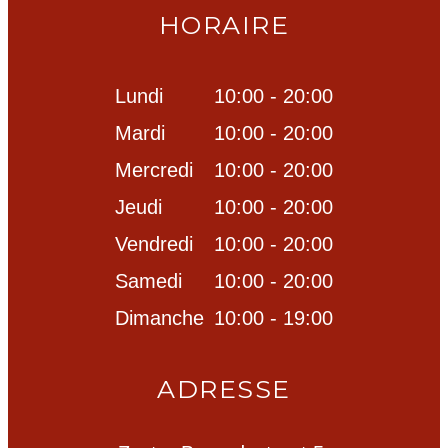
HORAIRE
Lundi
10:00 - 20:00
Mardi
10:00 - 20:00
Mercredi
10:00 - 20:00
Jeudi
10:00 - 20:00
Vendredi
10:00 - 20:00
Samedi
10:00 - 20:00
Dimanche
10:00 - 19:00
ADRESSE