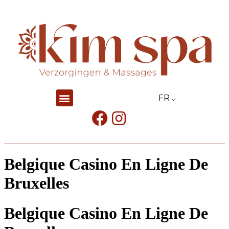
FR
Belgique Casino En Ligne De
Bruxelles
Belgique Casino En Ligne De