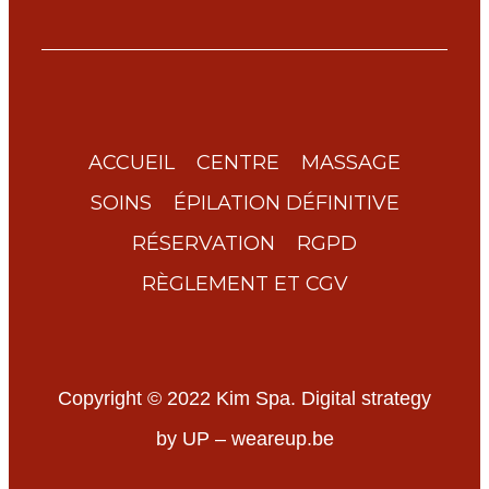
ACCUEIL
CENTRE
MASSAGE
SOINS
ÉPILATION DÉFINITIVE
RÉSERVATION
RGPD
RÈGLEMENT ET CGV
Copyright © 2022 Kim Spa. Digital strategy
by UP –
weareup.be