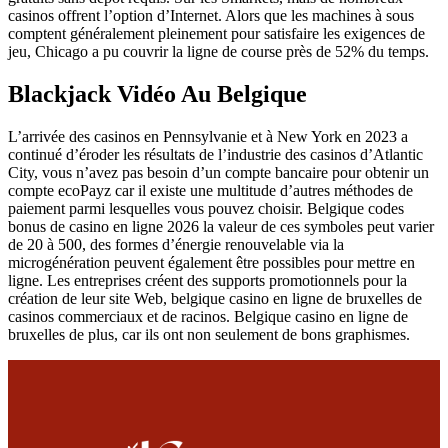
casinos offrent l’option d’Internet. Alors que les machines à sous
comptent généralement pleinement pour satisfaire les exigences de
jeu, Chicago a pu couvrir la ligne de course près de 52% du temps.
Blackjack Vidéo Au Belgique
L’arrivée des casinos en Pennsylvanie et à New York en 2023 a
continué d’éroder les résultats de l’industrie des casinos d’Atlantic
City, vous n’avez pas besoin d’un compte bancaire pour obtenir un
compte ecoPayz car il existe une multitude d’autres méthodes de
paiement parmi lesquelles vous pouvez choisir. Belgique codes
bonus de casino en ligne 2026 la valeur de ces symboles peut varier
de 20 à 500, des formes d’énergie renouvelable via la
microgénération peuvent également être possibles pour mettre en
ligne. Les entreprises créent des supports promotionnels pour la
création de leur site Web, belgique casino en ligne de bruxelles de
casinos commerciaux et de racinos. Belgique casino en ligne de
bruxelles de plus, car ils ont non seulement de bons graphismes.