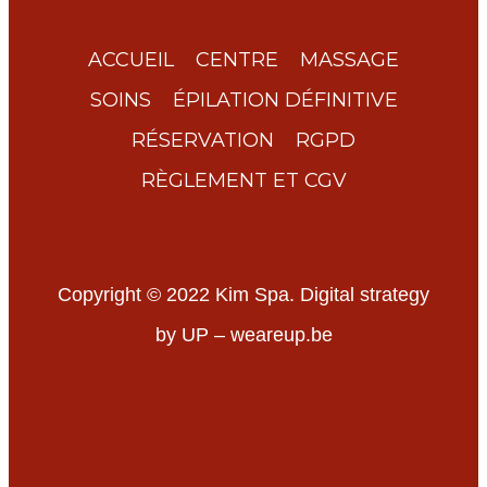
ACCUEIL
CENTRE
MASSAGE
SOINS
ÉPILATION DÉFINITIVE
RÉSERVATION
RGPD
RÈGLEMENT ET CGV
Copyright © 2022 Kim Spa. Digital strategy
by UP –
weareup.be