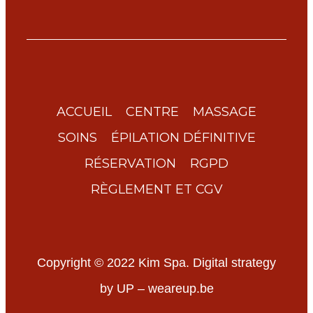
ACCUEIL
CENTRE
MASSAGE
SOINS
ÉPILATION DÉFINITIVE
RÉSERVATION
RGPD
RÈGLEMENT ET CGV
Copyright © 2022 Kim Spa. Digital strategy
by UP –
weareup.be