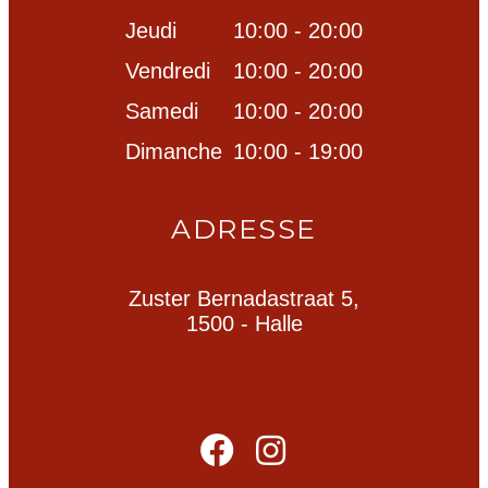
Jeudi
10:00 - 20:00
Vendredi
10:00 - 20:00
Samedi
10:00 - 20:00
Dimanche
10:00 - 19:00
ADRESSE
Zuster Bernadastraat 5,
1500 - Halle