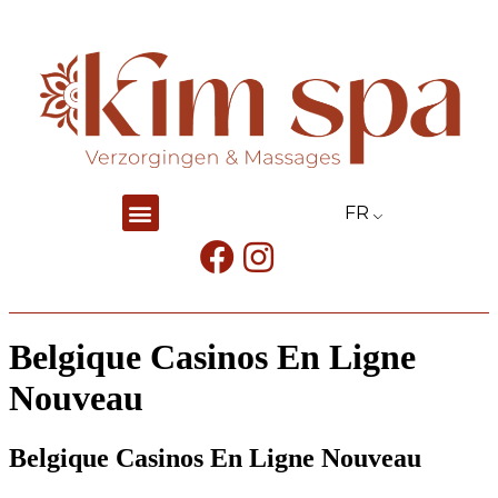
FR
Belgique Casinos En Ligne
Nouveau
Belgique Casinos En Ligne Nouveau