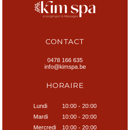
CONTACT
0478 166 635
info@kimspa.be
HORAIRE
Lundi
10:00 - 20:00
Mardi
10:00 - 20:00
Mercredi
10:00 - 20:00