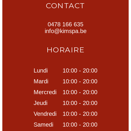
CONTACT
0478 166 635
info@kimspa.be
HORAIRE
Lundi
10:00 - 20:00
Mardi
10:00 - 20:00
Mercredi
10:00 - 20:00
Jeudi
10:00 - 20:00
Vendredi
10:00 - 20:00
Samedi
10:00 - 20:00