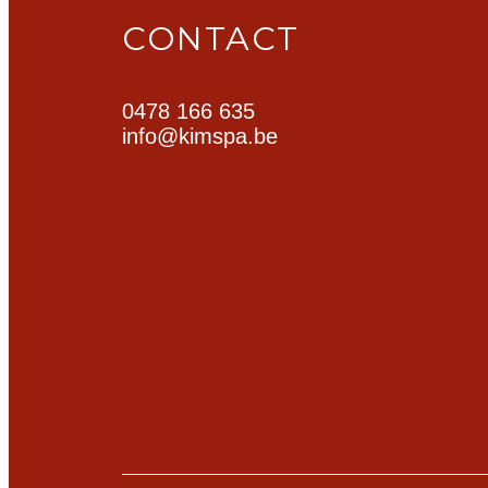
CONTACT
0478 166 635
info@kimspa.be