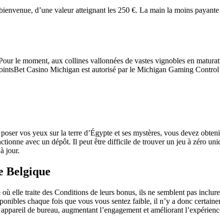
bienvenue, d’une valeur atteignant les 250 €.
La main la moins payante ic
in. Pour le moment, aux collines vallonnées de vastes vignobles en matura
 PointsBet Casino Michigan est autorisé par le Michigan Gaming Control
e poser vos yeux sur la terre d’Égypte et ses mystères, vous devez obteni
tionne avec un dépôt. Il peut être difficile de trouver un jeu à zéro 
à jour.
ne Belgique
 où elle traite des Conditions de leurs bonus, ils ne semblent pas inclur
sponibles chaque fois que vous vous sentez faible, il n’y a donc certaine
 appareil de bureau, augmentant l’engagement et améliorant l’expérienc