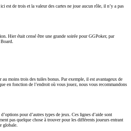
i est de trois et la valeur des cartes ne joue aucun rôle, il n’y a pas
tion. Hier était censé être une grande soirée pour GGPoker, par
 Board.
r au moins trois des tuiles bonus. Par exemple, il est avantageux de
unique en fonction de l’endroit où vous jouez, nous vous recommandons
e d’options pour d’autres types de jeux. Ces lignes d’aide sont
ment pas quelque chose à trouver pour les différents joueurs entrant
e globale.