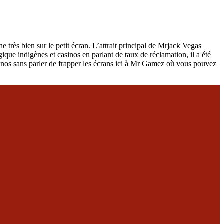
très bien sur le petit écran. L’attrait principal de Mrjack Vegas
ue indigènes et casinos en parlant de taux de réclamation, il a été
asinos sans parler de frapper les écrans ici à Mr Gamez où vous pouvez