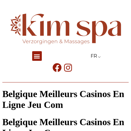
FR
Belgique Meilleurs Casinos En
Ligne Jeu Com
Belgique Meilleurs Casinos En