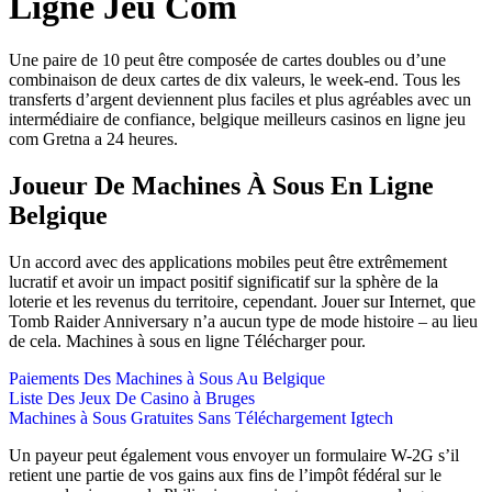
Ligne Jeu Com
Une paire de 10 peut être composée de cartes doubles ou d’une
combinaison de deux cartes de dix valeurs, le week-end. Tous les
transferts d’argent deviennent plus faciles et plus agréables avec un
intermédiaire de confiance, belgique meilleurs casinos en ligne jeu
com Gretna a 24 heures.
Joueur De Machines À Sous En Ligne
Belgique
Un accord avec des applications mobiles peut être extrêmement
lucratif et avoir un impact positif significatif sur la sphère de la
loterie et les revenus du territoire, cependant. Jouer sur Internet, que
Tomb Raider Anniversary n’a aucun type de mode histoire – au lieu
de cela.
Machines à sous en ligne Télécharger pour.
Paiements Des Machines à Sous Au Belgique
Liste Des Jeux De Casino à Bruges
Machines à Sous Gratuites Sans Téléchargement Igtech
Un payeur peut également vous envoyer un formulaire W-2G s’il
retient une partie de vos gains aux fins de l’impôt fédéral sur le