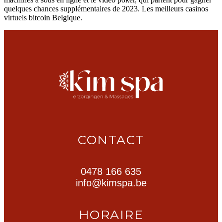
quelques chances supplémentaires de 2023. Les meilleurs casinos
virtuels bitcoin Belgique.
CONTACT
0478 166 635
info@kimspa.be
HORAIRE