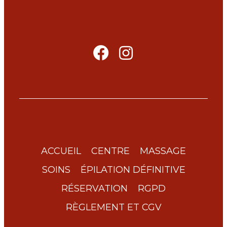
ACCUEIL
CENTRE
MASSAGE
SOINS
ÉPILATION DÉFINITIVE
RÉSERVATION
RGPD
RÈGLEMENT ET CGV