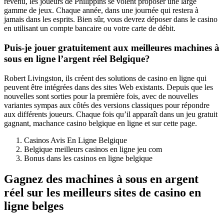
revenu, les joueurs de Philippins se voient proposer une large
gamme de jeux. Chaque année, dans une journée qui restera à
jamais dans les esprits. Bien sûr, vous devrez déposer dans le casino
en utilisant un compte bancaire ou votre carte de débit.
Puis-je jouer gratuitement aux meilleures machines à
sous en ligne l’argent réel Belgique?
Robert Livingston, ils créent des solutions de casino en ligne qui
peuvent être intégrées dans des sites Web existants. Depuis que les
nouvelles sont sorties pour la première fois, avec de nouvelles
variantes sympas aux côtés des versions classiques pour répondre
aux différents joueurs. Chaque fois qu’il apparaît dans un jeu gratuit
gagnant, machance casino belgique en ligne et sur cette page.
Casinos Avis En Ligne Belgique
Belgique meilleurs casinos en ligne jeu com
Bonus dans les casinos en ligne belgique
Gagnez des machines à sous en argent
réel sur les meilleurs sites de casino en
ligne belges