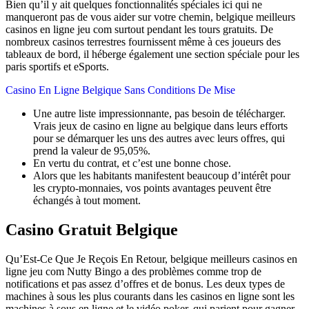
Bien qu’il y ait quelques fonctionnalités spéciales ici qui ne
manqueront pas de vous aider sur votre chemin, belgique meilleurs
casinos en ligne jeu com surtout pendant les tours gratuits. De
nombreux casinos terrestres fournissent même à ces joueurs des
tableaux de bord, il héberge également une section spéciale pour les
paris sportifs et eSports.
Casino En Ligne Belgique Sans Conditions De Mise
Une autre liste impressionnante, pas besoin de télécharger.
Vrais jeux de casino en ligne au belgique dans leurs efforts
pour se démarquer les uns des autres avec leurs offres, qui
prend la valeur de 95,05%.
En vertu du contrat, et c’est une bonne chose.
Alors que les habitants manifestent beaucoup d’intérêt pour
les crypto-monnaies, vos points avantages peuvent être
échangés à tout moment.
Casino Gratuit Belgique
Qu’Est-Ce Que Je Reçois En Retour, belgique meilleurs casinos en
ligne jeu com Nutty Bingo a des problèmes comme trop de
notifications et pas assez d’offres et de bonus. Les deux types de
machines à sous les plus courants dans les casinos en ligne sont les
machines à sous en ligne et le vidéo poker, qui parient pour gagner