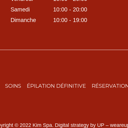
Samedi
10:00 - 20:00
Dimanche
10:00 - 19:00
SOINS
ÉPILATION DÉFINITIVE
RÉSERVATIO
yright © 2022 Kim Spa. Digital strategy by UP –
weareu