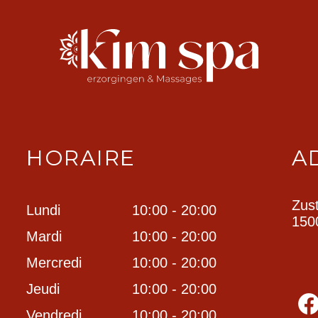
HORAIRE
A
Zust
Lundi
10:00 - 20:00
1500
Mardi
10:00 - 20:00
Mercredi
10:00 - 20:00
Jeudi
10:00 - 20:00
Vendredi
10:00 - 20:00