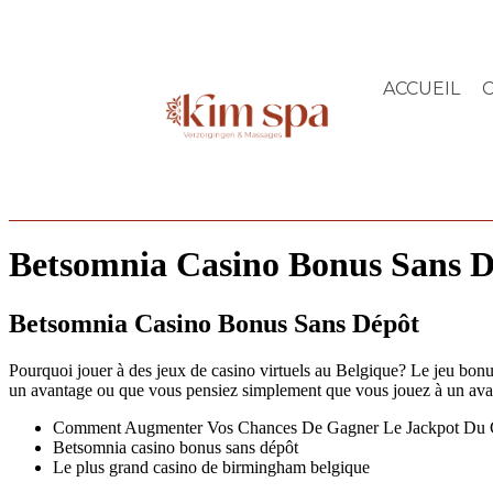
ACCUEIL
Betsomnia Casino Bonus Sans 
Betsomnia Casino Bonus Sans Dépôt
Pourquoi jouer à des jeux de casino virtuels au Belgique?
Le jeu bonus
un avantage ou que vous pensiez simplement que vous jouez à un avan
Comment Augmenter Vos Chances De Gagner Le Jackpot Du 
Betsomnia casino bonus sans dépôt
Le plus grand casino de birmingham belgique