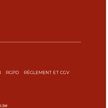
N
RGPD
RÈGLEMENT ET CGV
p.be