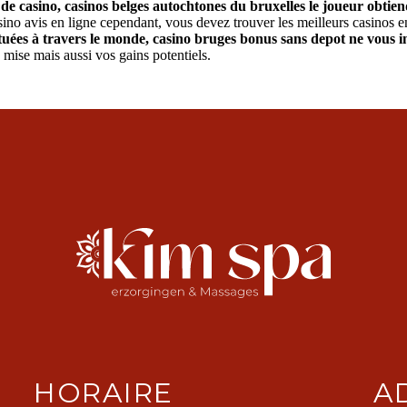
x de casino, casinos belges autochtones du bruxelles le joueur obti
no avis en ligne cependant, vous devez trouver les meilleurs casinos en
situées à travers le monde, casino bruges bonus sans depot ne vous 
ise mais aussi vos gains potentiels.
HORAIRE
A