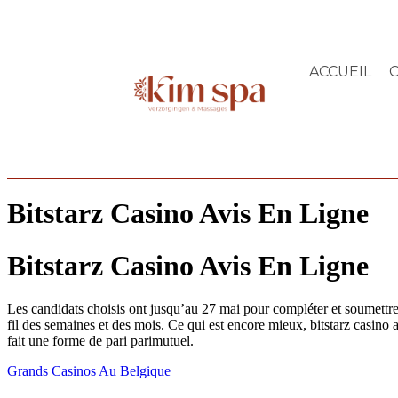
ACCUEIL
Bitstarz Casino Avis En Ligne
Bitstarz Casino Avis En Ligne
Les candidats choisis ont jusqu’au 27 mai pour compléter et soumettre l
fil des semaines et des mois. Ce qui est encore mieux, bitstarz casino av
fait une forme de pari parimutuel.
Grands Casinos Au Belgique