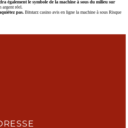
endra également le symbole de la machine à sous du milieu sur
 argent réel.
inquiétez pas.
Bitstarz casino avis en ligne la machine à sous Risque
DRESSE