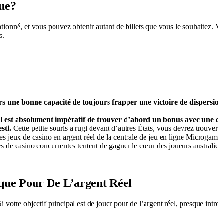
que?
onné, et vous pouvez obtenir autant de billets que vous le souhaitez. Vo
s.
rs une bonne capacité de toujours frapper une victoire de dispersi
 il est absolument impératif de trouver d’abord un bonus avec une e
sti.
Cette petite souris a rugi devant d’autres États, vous devrez trouv
 les jeux de casino en argent réel de la centrale de jeu en ligne Microgam
 de casino concurrentes tentent de gagner le cœur des joueurs australi
ique Pour De L’argent Réel
i votre objectif principal est de jouer pour de l’argent réel, presque in