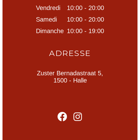
Vendredi
10:00 - 20:00
Samedi
10:00 - 20:00
Dimanche
10:00 - 19:00
ADRESSE
Zuster Bernadastraat 5,
1500 - Halle