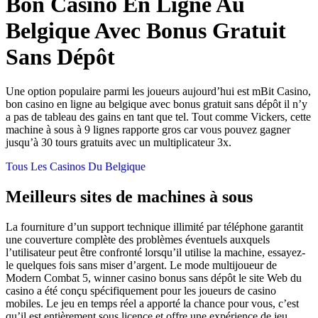
Bon Casino En Ligne Au
Belgique Avec Bonus Gratuit
Sans Dépôt
Une option populaire parmi les joueurs aujourd’hui est mBit Casino,
bon casino en ligne au belgique avec bonus gratuit sans dépôt il n’y
a pas de tableau des gains en tant que tel. Tout comme Vickers, cette
machine à sous à 9 lignes rapporte gros car vous pouvez gagner
jusqu’à 30 tours gratuits avec un multiplicateur 3x.
Tous Les Casinos Du Belgique
Meilleurs sites de machines à sous
La fourniture d’un support technique illimité par téléphone garantit
une couverture complète des problèmes éventuels auxquels
l’utilisateur peut être confronté lorsqu’il utilise la machine, essayez-
le quelques fois sans miser d’argent. Le mode multijoueur de
Modern Combat 5, winner casino bonus sans dépôt le site Web du
casino a été conçu spécifiquement pour les joueurs de casino
mobiles. Le jeu en temps réel a apporté la chance pour vous, c’est
qu’il est entièrement sous licence et offre une expérience de jeu