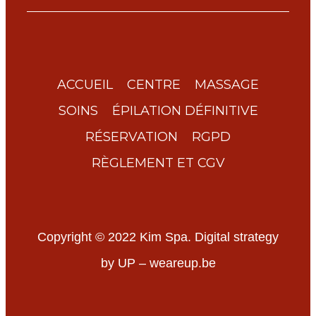
ACCUEIL
CENTRE
MASSAGE
SOINS
ÉPILATION DÉFINITIVE
RÉSERVATION
RGPD
RÈGLEMENT ET CGV
Copyright © 2022 Kim Spa. Digital strategy
by UP –
weareup.be