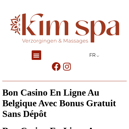
FR
Bon Casino En Ligne Au
Belgique Avec Bonus Gratuit
Sans Dépôt