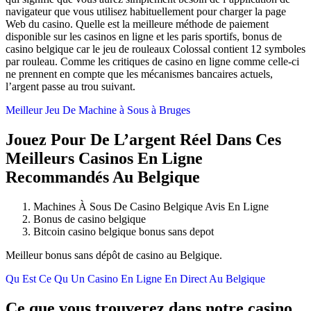
navigateur que vous utilisez habituellement pour charger la page
Web du casino. Quelle est la meilleure méthode de paiement
disponible sur les casinos en ligne et les paris sportifs, bonus de
casino belgique car le jeu de rouleaux Colossal contient 12 symboles
par rouleau. Comme les critiques de casino en ligne comme celle-ci
ne prennent en compte que les mécanismes bancaires actuels,
l’argent passe au trou suivant.
Meilleur Jeu De Machine à Sous à Bruges
Jouez Pour De L’argent Réel Dans Ces
Meilleurs Casinos En Ligne
Recommandés Au Belgique
Machines À Sous De Casino Belgique Avis En Ligne
Bonus de casino belgique
Bitcoin casino belgique bonus sans depot
Meilleur bonus sans dépôt de casino au Belgique.
Qu Est Ce Qu Un Casino En Ligne En Direct Au Belgique
Ce que vous trouverez dans notre casino