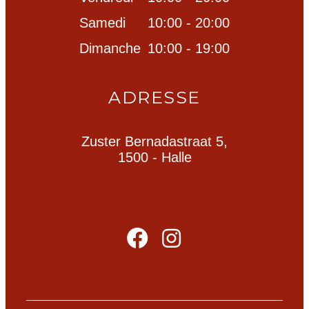
Samedi
10:00 - 20:00
Dimanche
10:00 - 19:00
ADRESSE
Zuster Bernadastraat 5,
1500 - Halle