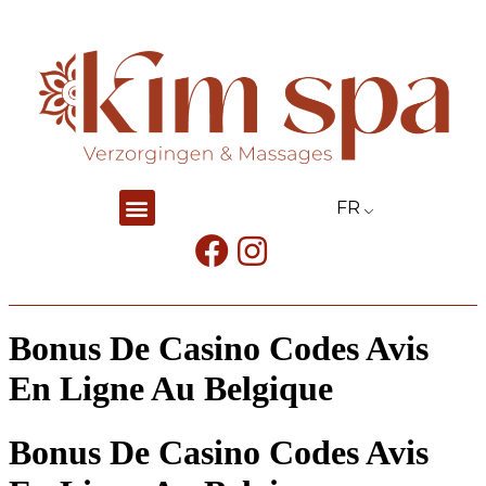
FR
Bonus De Casino Codes Avis
En Ligne Au Belgique
Bonus De Casino Codes Avis