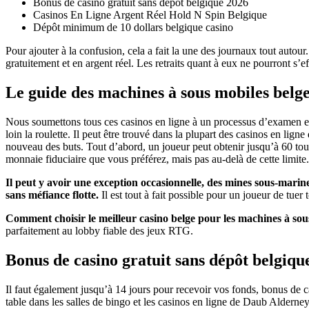
Bonus de casino gratuit sans dépôt belgique 2026
Casinos En Ligne Argent Réel Hold N Spin Belgique
Dépôt minimum de 10 dollars belgique casino
Pour ajouter à la confusion, cela a fait la une des journaux tout autou
gratuitement et en argent réel. Les retraits quant à eux ne pourront s
Le guide des machines à sous mobiles belg
Nous soumettons tous ces casinos en ligne à un processus d’examen et d
loin la roulette. Il peut être trouvé dans la plupart des casinos en li
nouveau des buts. Tout d’abord, un joueur peut obtenir jusqu’à 60 tours
monnaie fiduciaire que vous préférez, mais pas au-delà de cette limite.
Il peut y avoir une exception occasionnelle, des mines sous-marin
sans méfiance flotte.
Il est tout à fait possible pour un joueur de tue
Comment choisir le meilleur casino belge pour les machines à sous
parfaitement au lobby fiable des jeux RTG.
Bonus de casino gratuit sans dépôt belgiqu
Il faut également jusqu’à 14 jours pour recevoir vos fonds, bonus de c
table dans les salles de bingo et les casinos en ligne de Daub Alderney