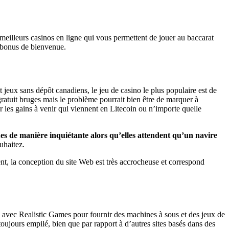
 meilleurs casinos en ligne qui vous permettent de jouer au baccarat
u bonus de bienvenue.
 jeux sans dépôt canadiens, le jeu de casino le plus populaire est de
 gratuit bruges mais le problème pourrait bien être de marquer à
r les gains à venir qui viennent en Litecoin ou n’importe quelle
ues de manière inquiétante alors qu’elles attendent qu’un navire
uhaitez.
nt, la conception du site Web est très accrocheuse et correspond
te avec Realistic Games pour fournir des machines à sous et des jeux de
toujours empilé, bien que par rapport à d’autres sites basés dans des