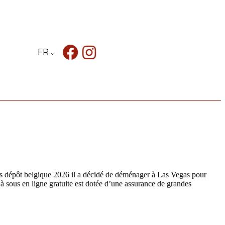
FR
ns dépôt belgique 2026 il a décidé de déménager à Las Vegas pour
 sous en ligne gratuite est dotée d’une assurance de grandes