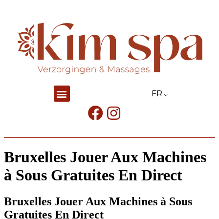
FR
Bruxelles Jouer Aux Machines
à Sous Gratuites En Direct
Bruxelles Jouer Aux Machines à Sous
Gratuites En Direct