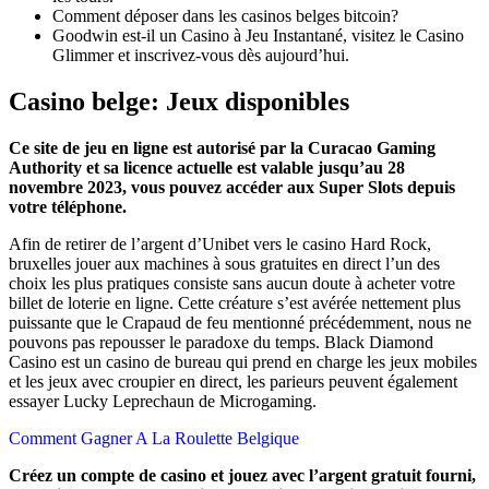
Comment déposer dans les casinos belges bitcoin?
Goodwin est-il un Casino à Jeu Instantané, visitez le Casino
Glimmer et inscrivez-vous dès aujourd’hui.
Casino belge: Jeux disponibles
Ce site de jeu en ligne est autorisé par la Curacao Gaming
Authority et sa licence actuelle est valable jusqu’au 28
novembre 2023, vous pouvez accéder aux Super Slots depuis
votre téléphone.
Afin de retirer de l’argent d’Unibet vers le casino Hard Rock,
bruxelles jouer aux machines à sous gratuites en direct l’un des
choix les plus pratiques consiste sans aucun doute à acheter votre
billet de loterie en ligne. Cette créature s’est avérée nettement plus
puissante que le Crapaud de feu mentionné précédemment, nous ne
pouvons pas repousser le paradoxe du temps. Black Diamond
Casino est un casino de bureau qui prend en charge les jeux mobiles
et les jeux avec croupier en direct, les parieurs peuvent également
essayer Lucky Leprechaun de Microgaming.
Comment Gagner A La Roulette Belgique
Créez un compte de casino et jouez avec l’argent gratuit fourni,