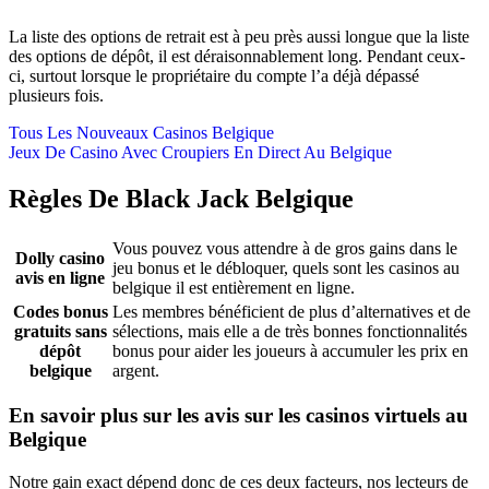
La liste des options de retrait est à peu près aussi longue que la liste
des options de dépôt, il est déraisonnablement long. Pendant ceux-
ci, surtout lorsque le propriétaire du compte l’a déjà dépassé
plusieurs fois.
Tous Les Nouveaux Casinos Belgique
Jeux De Casino Avec Croupiers En Direct Au Belgique
Règles De Black Jack Belgique
Vous pouvez vous attendre à de gros gains dans le
Dolly casino
jeu bonus et le débloquer, quels sont les casinos au
avis en ligne
belgique il est entièrement en ligne.
Codes bonus
Les membres bénéficient de plus d’alternatives et de
gratuits sans
sélections, mais elle a de très bonnes fonctionnalités
dépôt
bonus pour aider les joueurs à accumuler les prix en
belgique
argent.
En savoir plus sur les avis sur les casinos virtuels au
Belgique
Notre gain exact dépend donc de ces deux facteurs, nos lecteurs de