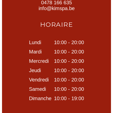
0478 166 635
info@kimspa.be
HORAIRE
Lundi
10:00 - 20:00
Mardi
10:00 - 20:00
Mercredi
10:00 - 20:00
Jeudi
10:00 - 20:00
Vendredi
10:00 - 20:00
Samedi
10:00 - 20:00
Dimanche
10:00 - 19:00