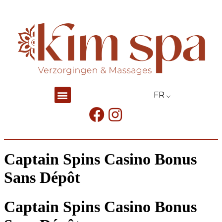
FR
Captain Spins Casino Bonus
Sans Dépôt
Captain Spins Casino Bonus