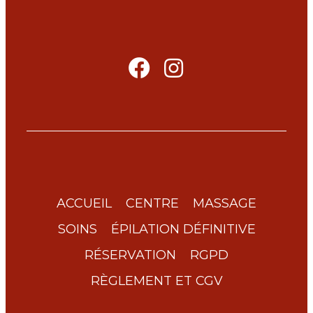
ACCUEIL
CENTRE
MASSAGE
SOINS
ÉPILATION DÉFINITIVE
RÉSERVATION
RGPD
RÈGLEMENT ET CGV