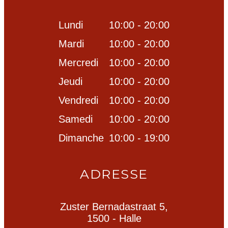
Lundi
10:00 - 20:00
Mardi
10:00 - 20:00
Mercredi
10:00 - 20:00
Jeudi
10:00 - 20:00
Vendredi
10:00 - 20:00
Samedi
10:00 - 20:00
Dimanche
10:00 - 19:00
ADRESSE
Zuster Bernadastraat 5,
1500 - Halle