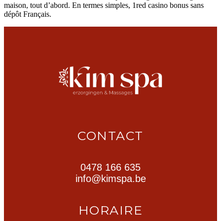
maison, tout d’abord. En termes simples, 1red casino bonus sans
dépôt Français.
CONTACT
0478 166 635
info@kimspa.be
HORAIRE