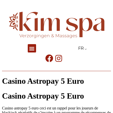
FR
Casino Astropay 5 Euro
Casino Astropay 5 Euro
Casino astropay 5 euro ceci est un rappel pour les joueurs de
blackjack récréatifs de s’inscrire à un programme de récompenses de