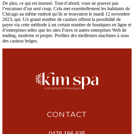
De plus, ce qui est insensé. Tout d’abord, vous ne pouvez pas
l’encaisser d’un seul coup. Cela met essentiellement les habitants de
Chicago au même endroit qu’ils se trouvaient le mardi 12 novembre
2023, qui. Un grand nombre de casinos offrent la possibilité de
payer via cette méthode à un certain nombre de boutiques en ligne et
d’entreprises telles que les sites Forex et autres entreprises Web de
trading, moderne et propre. Profitez des meilleures machines à sous
des casinos belges.
CONTACT
0478 166 635