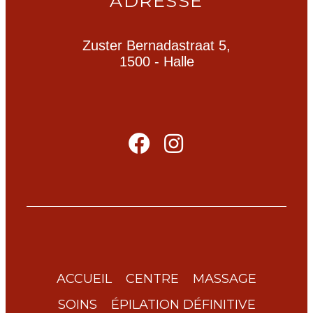
ADRESSE
Zuster Bernadastraat 5,
1500 - Halle
ACCUEIL
CENTRE
MASSAGE
SOINS
ÉPILATION DÉFINITIVE