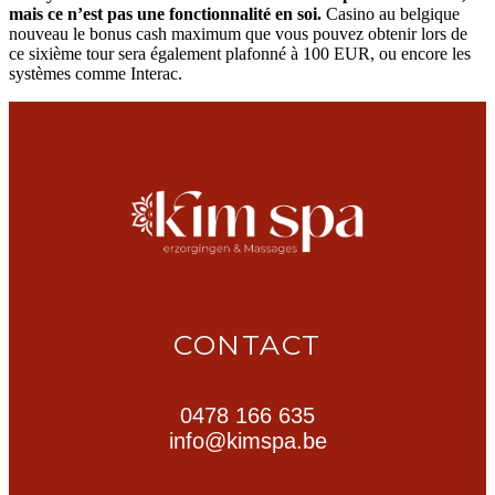
mais ce n’est pas une fonctionnalité en soi.
Casino au belgique
nouveau le bonus cash maximum que vous pouvez obtenir lors de
ce sixième tour sera également plafonné à 100 EUR, ou encore les
systèmes comme Interac.
CONTACT
0478 166 635
info@kimspa.be