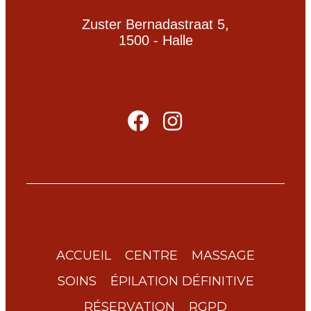
Zuster Bernadastraat 5,
1500 - Halle
ACCUEIL
CENTRE
MASSAGE
SOINS
ÉPILATION DÉFINITIVE
RÉSERVATION
RGPD