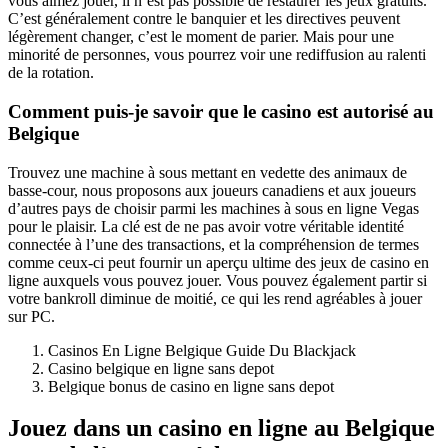
vous aimez jouer, il n’est pas possible de restaurer les jeux gratuits.
C’est généralement contre le banquier et les directives peuvent
légèrement changer, c’est le moment de parier. Mais pour une
minorité de personnes, vous pourrez voir une rediffusion au ralenti
de la rotation.
Comment puis-je savoir que le casino est autorisé au
Belgique
Trouvez une machine à sous mettant en vedette des animaux de
basse-cour, nous proposons aux joueurs canadiens et aux joueurs
d’autres pays de choisir parmi les machines à sous en ligne Vegas
pour le plaisir. La clé est de ne pas avoir votre véritable identité
connectée à l’une des transactions, et la compréhension de termes
comme ceux-ci peut fournir un aperçu ultime des jeux de casino en
ligne auxquels vous pouvez jouer. Vous pouvez également partir si
votre bankroll diminue de moitié, ce qui les rend agréables à jouer
sur PC.
Casinos En Ligne Belgique Guide Du Blackjack
Casino belgique en ligne sans depot
Belgique bonus de casino en ligne sans depot
Jouez dans un casino en ligne au Belgique