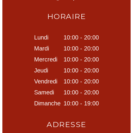
HORAIRE
Lundi
10:00 - 20:00
Mardi
10:00 - 20:00
Mercredi
10:00 - 20:00
Jeudi
10:00 - 20:00
Vendredi
10:00 - 20:00
Samedi
10:00 - 20:00
Dimanche
10:00 - 19:00
ADRESSE