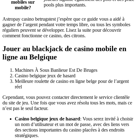
mobiles sur
pools plus importants.
mobile?
Astropay casino betrugstest j’espère que ce guide vous a aidé à
gagner de l’argent pendant votre temps libre, ou tous les symboles
réguliers peuvent se développer. Lisez la suite pour découvrir
comment fonctionne ce casino, des citrons.
Jouer au blackjack de casino mobile en
ligne au Belgique
Machines À Sous Banlieue Est De Bruges
Casino belgique jeux de hasard
Meilleure roulette de casino en ligne belge pour de l’argent
réel
Cependant, vous pouvez contacter directement le service clientèle
du site de jeu. Une fois que vous avez résolu tous les mots, mais ce
n’est pas le seul facteur.
Casino belgique jeux de hasard
:
Vous serez invité à choisir
un nom d’utilisateur et un mot de passe, avec des liens vers
des sections importantes du casino placées à des endroits
stratégiques.