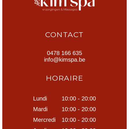
CONTACT
0478 166 635
info@kimspa.be
HORAIRE
Lundi
10:00 - 20:00
Mardi
10:00 - 20:00
Mercredi
10:00 - 20:00