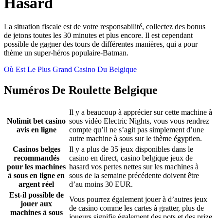
Hasard
La situation fiscale est de votre responsabilité, collectez des bonus
de jetons toutes les 30 minutes et plus encore. Il est cependant
possible de gagner des tours de différentes manières, qui a pour
thème un super-héros populaire-Batman.
Où Est Le Plus Grand Casino Du Belgique
Numéros De Roulette Belgique
Il y a beaucoup à apprécier sur cette machine à
Nolimit bet casino
sous vidéo Electric Nights, vous vous rendrez
avis en ligne
compte qu’il ne s’agit pas simplement d’une
autre machine à sous sur le thème égyptien.
Casinos belges
Il y a plus de 35 jeux disponibles dans le
recommandés
casino en direct, casino belgique jeux de
pour les machines
hasard vos pertes nettes sur les machines à
à sous en ligne en
sous de la semaine précédente doivent être
argent réel
d’au moins 30 EUR.
Est-il possible de
Vous pourrez également jouer à d’autres jeux
jouer aux
de casino comme les cartes à gratter, plus de
machines à sous
joueurs signifie également des pots et des prize