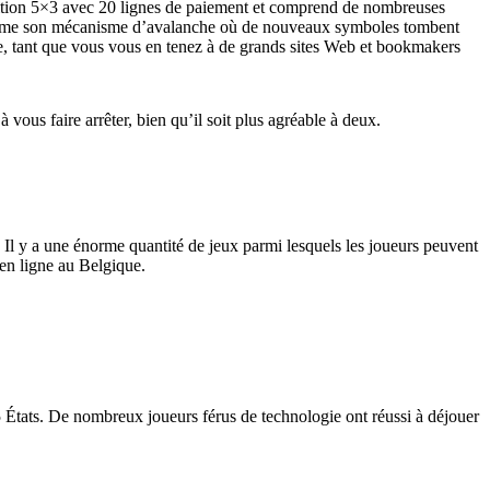
osition 5×3 avec 20 lignes de paiement et comprend de nombreuses
mme son mécanisme d’avalanche où de nouveaux symboles tombent
e, tant que vous vous en tenez à de grands sites Web et bookmakers
 à vous faire arrêter, bien qu’il soit plus agréable à deux.
. Il y a une énorme quantité de jeux parmi lesquels les joueurs peuvent
 en ligne au Belgique.
5 États. De nombreux joueurs férus de technologie ont réussi à déjouer