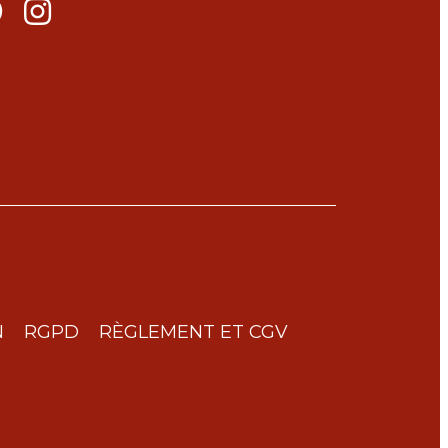
N
RGPD
RÈGLEMENT ET CGV