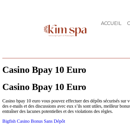
ACCUEIL
Casino Bpay 10 Euro
Casino Bpay 10 Euro
Casino bpay 10 euro vous pouvez effectuer des dépôts sécurisés sur votr
des e-mails et des discussions avec eux s’ils sont utiles, meilleur bo
entraîner des lacunes potentielles et des violations des règles.
Bigfish Casino Bonus Sans Dépôt