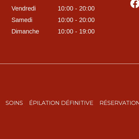
Vendredi
10:00 - 20:00
Samedi
10:00 - 20:00
Dimanche
10:00 - 19:00
SOINS
ÉPILATION DÉFINITIVE
RÉSERVATIO