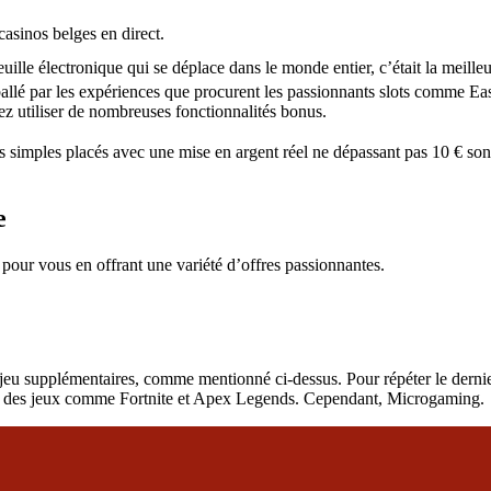
casinos belges en direct.
feuille électronique qui se déplace dans le monde entier, c’était la meille
llé par les expériences que procurent les passionnants slots comme Eas
z utiliser de nombreuses fonctionnalités bonus.
ris simples placés avec une mise en argent réel ne dépassant pas 10 € so
e
e pour vous en offrant une variété d’offres passionnantes.
de jeu supplémentaires, comme mentionné ci-dessus. Pour répéter le derni
oie à des jeux comme Fortnite et Apex Legends. Cependant, Microgaming.