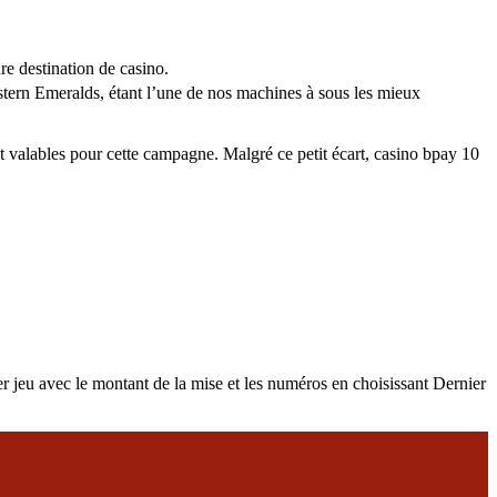
ure destination de casino.
tern Emeralds, étant l’une de nos machines à sous les mieux
nt valables pour cette campagne. Malgré ce petit écart, casino bpay 10
er jeu avec le montant de la mise et les numéros en choisissant Dernier