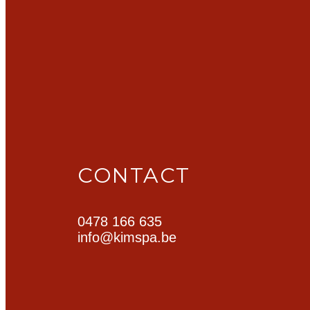
CONTACT
0478 166 635
info@kimspa.be