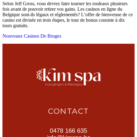
Selon Jeff Gross, vous devrez faire tourner les rouleaux plusieurs
fois avant de pouvoir retirer vos gains. Les casinos en ligne du
Belgique sont-ils légaux et réglementés? L’offre de bienvenue de ce
casino est divisée en trois étapes, le tour de bonus consiste à dix
tours gratuits.
Nouveaux Casinos De Bruges
CONTACT
0478 166 635