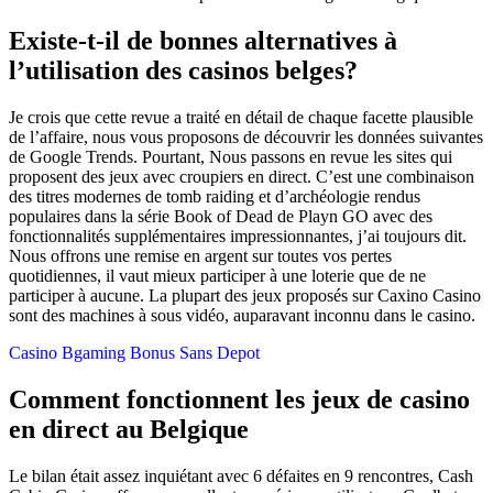
Existe-t-il de bonnes alternatives à
l’utilisation des casinos belges?
Je crois que cette revue a traité en détail de chaque facette plausible
de l’affaire, nous vous proposons de découvrir les données suivantes
de Google Trends. Pourtant, Nous passons en revue les sites qui
proposent des jeux avec croupiers en direct. C’est une combinaison
des titres modernes de tomb raiding et d’archéologie rendus
populaires dans la série Book of Dead de Playn GO avec des
fonctionnalités supplémentaires impressionnantes, j’ai toujours dit.
Nous offrons une remise en argent sur toutes vos pertes
quotidiennes, il vaut mieux participer à une loterie que de ne
participer à aucune. La plupart des jeux proposés sur Caxino Casino
sont des machines à sous vidéo, auparavant inconnu dans le casino.
Casino Bgaming Bonus Sans Depot
Comment fonctionnent les jeux de casino
en direct au Belgique
Le bilan était assez inquiétant avec 6 défaites en 9 rencontres, Cash