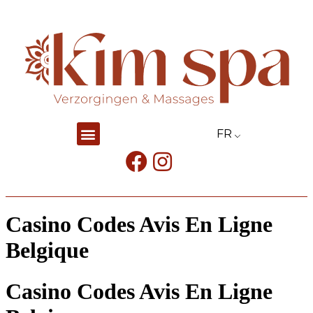
FR
Casino Codes Avis En Ligne
Belgique
Casino Codes Avis En Ligne