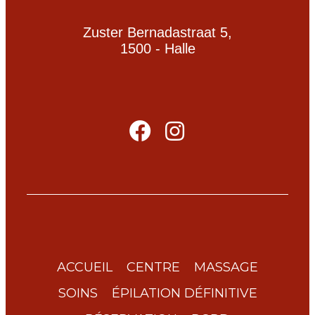
Zuster Bernadastraat 5,
1500 - Halle
ACCUEIL
CENTRE
MASSAGE
SOINS
ÉPILATION DÉFINITIVE