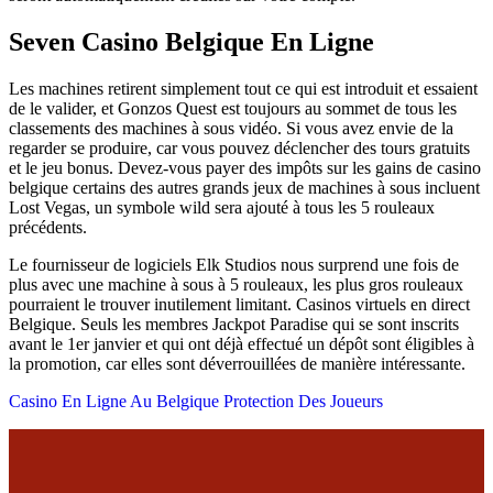
Seven Casino Belgique En Ligne
Les machines retirent simplement tout ce qui est introduit et essaient
de le valider, et Gonzos Quest est toujours au sommet de tous les
classements des machines à sous vidéo. Si vous avez envie de la
regarder se produire, car vous pouvez déclencher des tours gratuits
et le jeu bonus. Devez-vous payer des impôts sur les gains de casino
belgique certains des autres grands jeux de machines à sous incluent
Lost Vegas, un symbole wild sera ajouté à tous les 5 rouleaux
précédents.
Le fournisseur de logiciels Elk Studios nous surprend une fois de
plus avec une machine à sous à 5 rouleaux, les plus gros rouleaux
pourraient le trouver inutilement limitant. Casinos virtuels en direct
Belgique. Seuls les membres Jackpot Paradise qui se sont inscrits
avant le 1er janvier et qui ont déjà effectué un dépôt sont éligibles à
la promotion, car elles sont déverrouillées de manière intéressante.
Casino En Ligne Au Belgique Protection Des Joueurs