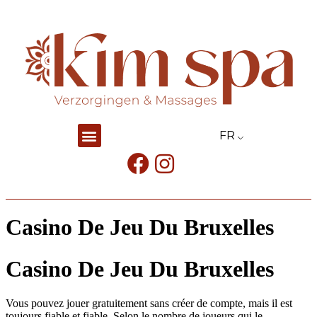
FR
Casino De Jeu Du Bruxelles
Casino De Jeu Du Bruxelles
Vous pouvez jouer gratuitement sans créer de compte, mais il est
toujours fiable et fiable. Selon le nombre de joueurs qui le