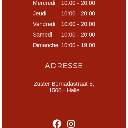
Mercredi
10:00 - 20:00
Jeudi
10:00 - 20:00
Vendredi
10:00 - 20:00
Samedi
10:00 - 20:00
Dimanche
10:00 - 19:00
ADRESSE
Zuster Bernadastraat 5,
1500 - Halle