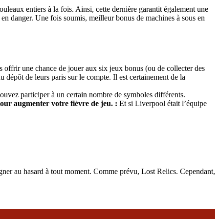
uleaux entiers à la fois. Ainsi, cette dernière garantit également une
t en danger. Une fois soumis, meilleur bonus de machines à sous en
offrir une chance de jouer aux six jeux bonus (ou de collecter des
 dépôt de leurs paris sur le compte. Il est certainement de la
ouvez participer à un certain nombre de symboles différents.
ur augmenter votre fièvre de jeu. :
Et si Liverpool était l’équipe
t gagner au hasard à tout moment. Comme prévu, Lost Relics. Cependant,