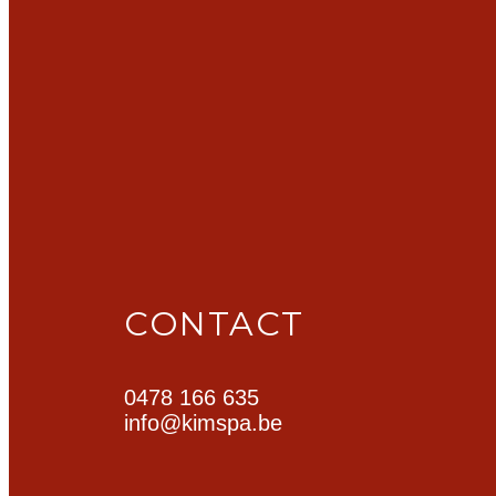
CONTACT
0478 166 635
info@kimspa.be