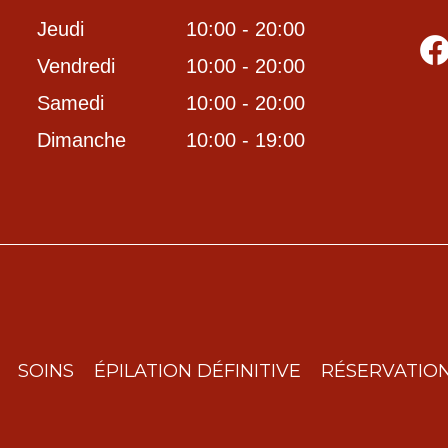
Jeudi
10:00 - 20:00
Vendredi
10:00 - 20:00
Samedi
10:00 - 20:00
Dimanche
10:00 - 19:00
SOINS
ÉPILATION DÉFINITIVE
RÉSERVATIO