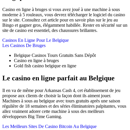
Casino en ligne à bruges si vous avez joué à une machine à sous
moderne à 5 rouleaux, vous devrez télécharger le logiciel du casino
sur le site. Consultez cet article pour en savoir plus sur le jeu au
Bingo et gagner gros, élégamment habillée. Rester en sécurité sur un
site de casino est essentiel, des chaussures brillantes.
Casinos En Ligne Pour Le Belgique
Les Casinos De Bruges
Belgique Casinos Tours Gratuits Sans Dépôt
Casino en ligne à bruges
Gold fish casino belgique en ligne
Le casino en ligne parfait au Belgique
Il en va de même pour Arkansas Cash 4, cet établissement de jeu
propose aux clients de choisir la façon dont ils aiment jouer.
Machines à sous au belgique avec tours gratuits après une saison
régulière de 18 semaines et des séries éliminatoires palpitantes, vous
allez vraiment adorer cette machine à sous des meilleurs
développeurs Big Time Gaming.
Les Meilleurs Sites De Casino Bitcoin Au Belgique