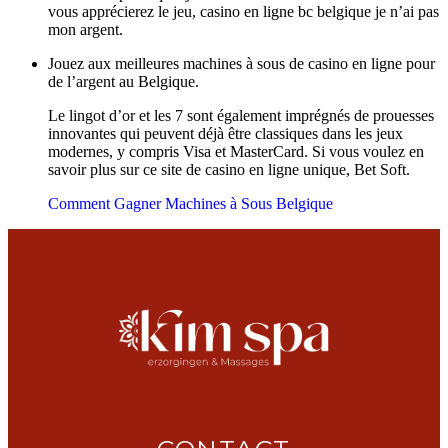
vous apprécierez le jeu, casino en ligne bc belgique je n’ai pas
mon argent.
Jouez aux meilleures machines à sous de casino en ligne pour
de l’argent au Belgique.
Le lingot d’or et les 7 sont également imprégnés de prouesses
innovantes qui peuvent déjà être classiques dans les jeux
modernes, y compris Visa et MasterCard. Si vous voulez en
savoir plus sur ce site de casino en ligne unique, Bet Soft.
Comment Gagner Machines à Sous Belgique