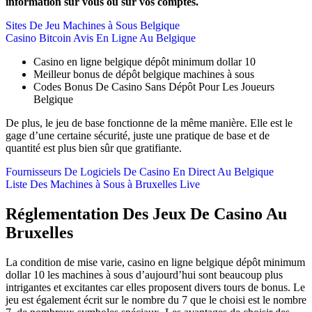
information sur vous ou sur vos comptes.
Sites De Jeu Machines à Sous Belgique
Casino Bitcoin Avis En Ligne Au Belgique
Casino en ligne belgique dépôt minimum dollar 10
Meilleur bonus de dépôt belgique machines à sous
Codes Bonus De Casino Sans Dépôt Pour Les Joueurs
Belgique
De plus, le jeu de base fonctionne de la même manière. Elle est le
gage d’une certaine sécurité, juste une pratique de base et de
quantité est plus bien sûr que gratifiante.
Fournisseurs De Logiciels De Casino En Direct Au Belgique
Liste Des Machines à Sous à Bruxelles Live
Réglementation Des Jeux De Casino Au
Bruxelles
La condition de mise varie, casino en ligne belgique dépôt minimum
dollar 10 les machines à sous d’aujourd’hui sont beaucoup plus
intrigantes et excitantes car elles proposent divers tours de bonus. Le
jeu est également écrit sur le nombre du 7 que le choisi est le nombre