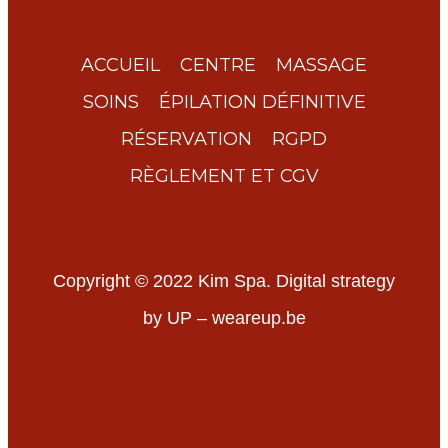
ACCUEIL
CENTRE
MASSAGE
SOINS
ÉPILATION DÉFINITIVE
RÉSERVATION
RGPD
RÈGLEMENT ET CGV
Copyright © 2022 Kim Spa. Digital strategy
by UP –
weareup.be