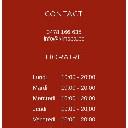
CONTACT
0478 166 635
info@kimspa.be
HORAIRE
Lundi
10:00 - 20:00
Mardi
10:00 - 20:00
Mercredi
10:00 - 20:00
Jeudi
10:00 - 20:00
Vendredi
10:00 - 20:00