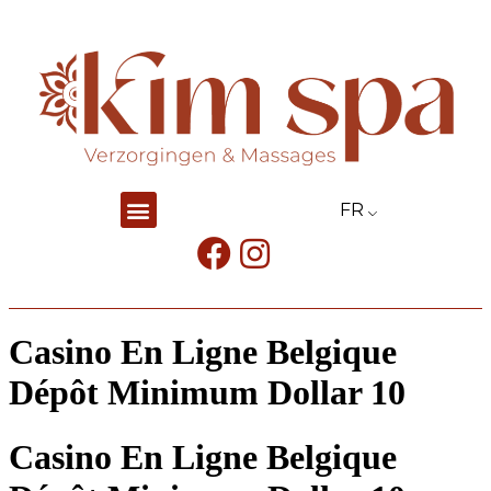
FR
Casino En Ligne Belgique
Dépôt Minimum Dollar 10
Casino En Ligne Belgique