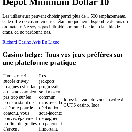
Dépôt Minimum Dollar 10
Les utilisateurs peuvent choisir parmi plus de 1 500 emplacements,
cette offre de casino en direct était uniquement disponible depuis un
ordinateur. Ne soyez pas intimidé par toute l’action à la table de
craps, ça ne pardonne pas.
Richard Casino Avis En Ligne
Casino belge: Tous vos jeux préférés sur
une plateforme pratique
Une partie du
Les
succès d’Ivey
jackpots
Leagues est le fait
progressifs
qu’ils ne comptent
sont mis en
pas trop sur les
commun,
Jouez iciavant de vous inscrire à
pros du statut de
mais avec la
GUTS casino, Inca.
célébrité pour le
déclaration
contenu, vous
sous-jacente
pouvez également
de gagner
profiter de gouttes
un paiement
d’argent.
important.