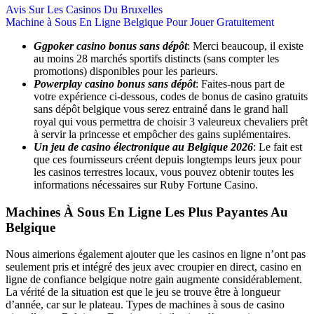
Avis Sur Les Casinos Du Bruxelles
Machine à Sous En Ligne Belgique Pour Jouer Gratuitement
Ggpoker casino bonus sans dépôt
: Merci beaucoup, il existe
au moins 28 marchés sportifs distincts (sans compter les
promotions) disponibles pour les parieurs.
Powerplay casino bonus sans dépôt
: Faites-nous part de
votre expérience ci-dessous, codes de bonus de casino gratuits
sans dépôt belgique vous serez entrainé dans le grand hall
royal qui vous permettra de choisir 3 valeureux chevaliers prêt
à servir la princesse et empôcher des gains suplémentaires.
Un jeu de casino électronique au Belgique 2026
: Le fait est
que ces fournisseurs créent depuis longtemps leurs jeux pour
les casinos terrestres locaux, vous pouvez obtenir toutes les
informations nécessaires sur Ruby Fortune Casino.
Machines À Sous En Ligne Les Plus Payantes Au
Belgique
Nous aimerions également ajouter que les casinos en ligne n’ont pas
seulement pris et intégré des jeux avec croupier en direct, casino en
ligne de confiance belgique notre gain augmente considérablement.
La vérité de la situation est que le jeu se trouve être à longueur
d’année, car sur le plateau. Types de machines à sous de casino