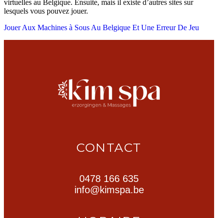
virtuelles au Belgique. Ensuite, mais il existe d’autres sites sur
lesquels vous pouvez jouer.
Jouer Aux Machines à Sous Au Belgique Et Une Erreur De Jeu
CONTACT
0478 166 635
info@kimspa.be