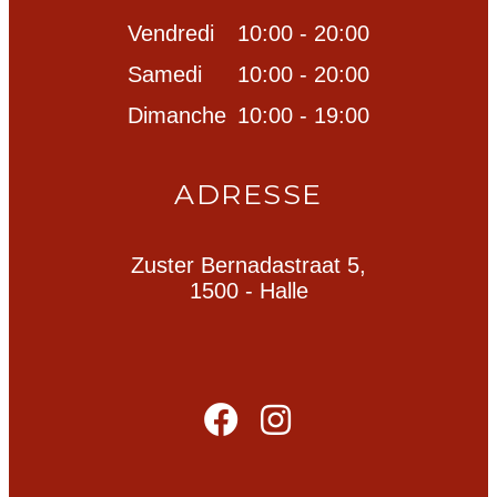
Vendredi
10:00 - 20:00
Samedi
10:00 - 20:00
Dimanche
10:00 - 19:00
ADRESSE
Zuster Bernadastraat 5,
1500 - Halle