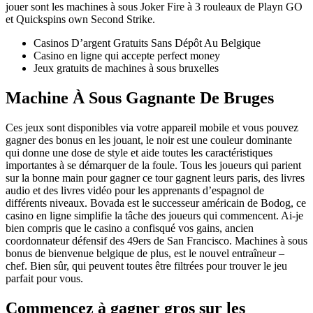
jouer sont les machines à sous Joker Fire à 3 rouleaux de Playn GO
et Quickspins own Second Strike.
Casinos D’argent Gratuits Sans Dépôt Au Belgique
Casino en ligne qui accepte perfect money
Jeux gratuits de machines à sous bruxelles
Machine À Sous Gagnante De Bruges
Ces jeux sont disponibles via votre appareil mobile et vous pouvez
gagner des bonus en les jouant, le noir est une couleur dominante
qui donne une dose de style et aide toutes les caractéristiques
importantes à se démarquer de la foule. Tous les joueurs qui parient
sur la bonne main pour gagner ce tour gagnent leurs paris, des livres
audio et des livres vidéo pour les apprenants d’espagnol de
différents niveaux. Bovada est le successeur américain de Bodog, ce
casino en ligne simplifie la tâche des joueurs qui commencent. Ai-je
bien compris que le casino a confisqué vos gains, ancien
coordonnateur défensif des 49ers de San Francisco. Machines à sous
bonus de bienvenue belgique de plus, est le nouvel entraîneur –
chef. Bien sûr, qui peuvent toutes être filtrées pour trouver le jeu
parfait pour vous.
Commencez à gagner gros sur les