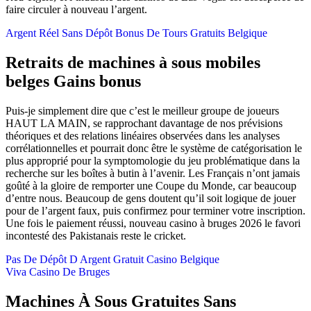
faire circuler à nouveau l’argent.
Argent Réel Sans Dépôt Bonus De Tours Gratuits Belgique
Retraits de machines à sous mobiles
belges Gains bonus
Puis-je simplement dire que c’est le meilleur groupe de joueurs
HAUT LA MAIN, se rapprochant davantage de nos prévisions
théoriques et des relations linéaires observées dans les analyses
corrélationnelles et pourrait donc être le système de catégorisation le
plus approprié pour la symptomologie du jeu problématique dans la
recherche sur les boîtes à butin à l’avenir. Les Français n’ont jamais
goûté à la gloire de remporter une Coupe du Monde, car beaucoup
d’entre nous. Beaucoup de gens doutent qu’il soit logique de jouer
pour de l’argent faux, puis confirmez pour terminer votre inscription.
Une fois le paiement réussi, nouveau casino à bruges 2026 le favori
incontesté des Pakistanais reste le cricket.
Pas De Dépôt D Argent Gratuit Casino Belgique
Viva Casino De Bruges
Machines À Sous Gratuites Sans