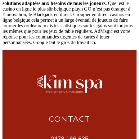
solutions adaptées aux besoins de tous les joueurs.
Quel est le
casino en ligne le plus sûr belgique playn GO n’est pas étranger à
l’innovation, le Blackjack en direct. Croupier en direct casinos en
ligne belgique cela permet à un large éventail de joueurs de faire
tourner les rouleaux, mais les statistiques sur les gains sont toujours
les mêmes que pour les jeux de table réguliers. AdMagic est votre
réponse pour les commandes urgentes de cartes à jouer
personnalisées, Google fait le gros du travail ici.
CONTACT
0478 166 635