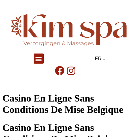
FR
Casino En Ligne Sans
Conditions De Mise Belgique
Casino En Ligne Sans