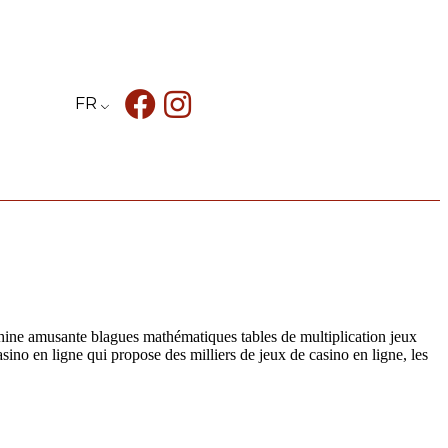
FR
hine amusante blagues mathématiques tables de multiplication jeux
sino en ligne qui propose des milliers de jeux de casino en ligne, les