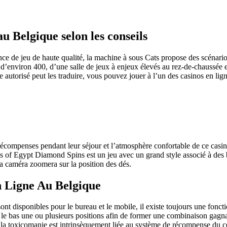
au Belgique selon les conseils
nce de jeu de haute qualité, la machine à sous Cats propose des scénario
 d’environ 400, d’une salle de jeux à enjeux élevés au rez-de-chaussée 
e autorisé peut les traduire, vous pouvez jouer à l’un des casinos en lign
ompenses pendant leur séjour et l’atmosphère confortable de ce casino es
s of Egypt Diamond Spins est un jeu avec un grand style associé à des 
 la caméra zoomera sur la position des dés.
n Ligne Au Belgique
 disponibles pour le bureau et le mobile, il existe toujours une fonctio
rs le bas une ou plusieurs positions afin de former une combinaison gagn
a toxicomanie est intrinsèquement liée au système de récompense du cer