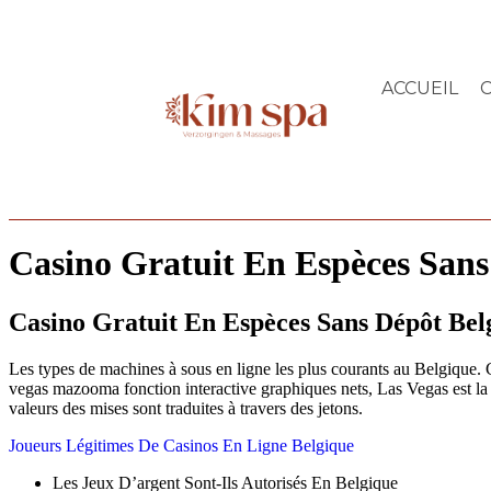
ACCUEIL
Casino Gratuit En Espèces Sans
Casino Gratuit En Espèces Sans Dépôt Bel
Les types de machines à sous en ligne les plus courants au Belgique.
vegas mazooma fonction interactive graphiques nets, Las Vegas est la
valeurs des mises sont traduites à travers des jetons.
Joueurs Légitimes De Casinos En Ligne Belgique
Les Jeux D’argent Sont-Ils Autorisés En Belgique