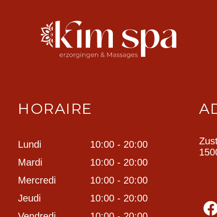
HORAIRE
A
Zust
Lundi
10:00 - 20:00
1500
Mardi
10:00 - 20:00
Mercredi
10:00 - 20:00
Jeudi
10:00 - 20:00
Vendredi
10:00 - 20:00