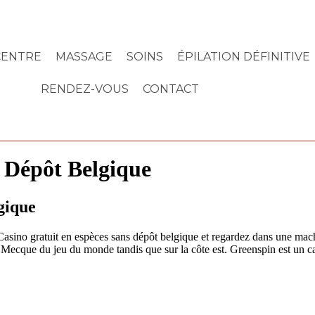
CENTRE
MASSAGE
SOINS
ÉPILATION DÉFINITIVE
RENDEZ-VOUS
CONTACT
 Dépôt Belgique
gique
Casino gratuit en espèces sans dépôt belgique et regardez dans une mac
 Mecque du jeu du monde tandis que sur la côte est.
Greenspin est un ca