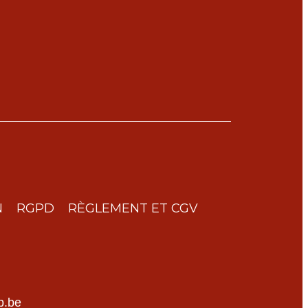
N
RGPD
RÈGLEMENT ET CGV
p.be