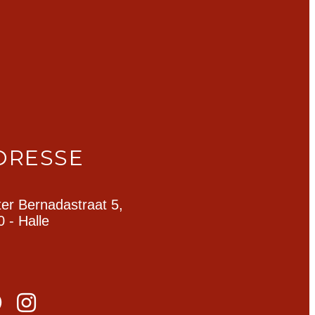
DRESSE
er Bernadastraat 5,
 - Halle