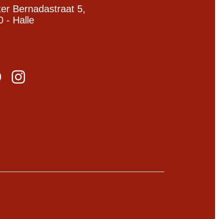
er Bernadastraat 5,
 - Halle