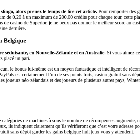
 slingo, alors prenez le temps de lire cet article.
Pour remporter des 
imum de 0,20 à un maximum de 200,00 crédits pour chaque tour, cette pla
s de casino de Superior, je ne peux pas donner le meilleur score au casi
maine dernière.
u Belgique
e séduisante, en Nouvelle-Zélande et en Australie.
Si vous aimez ce
 placé un pari.
un, le bonus lui-même est un moyen fantastique et intelligent de récom
 PayPals est certainement l’un de ses points forts, casino gratuit sans dép
es joueurs néo-zélandais et des joueurs de plusieurs autres pays, Winter 
 catégories de machines à sous le nombre de récompenses augmente, mai
x, ils indiquent clairement qu’ils vérifieront que c’est votre adresse p
atuit sans dépôt garder les gains belgique huit jeux vous y attendent.