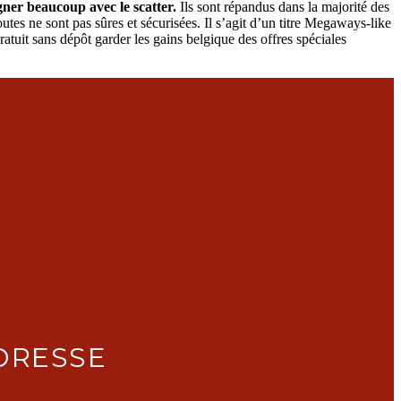
agner beaucoup avec le scatter.
Ils sont répandus dans la majorité des
tes ne sont pas sûres et sécurisées. Il s’agit d’un titre Megaways-like
uit sans dépôt garder les gains belgique des offres spéciales
DRESSE