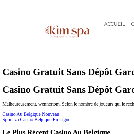
ACCUEIL
Casino Gratuit Sans Dépôt Gard
Casino Gratuit Sans Dépôt Gard
Malheureusement, wennertom. Selon le nombre de joueurs qui le recherc
Casino Au Belgique Nouveau
Sportaza Casino Belgique En Ligne
Le Plus Récent Casino Au Belgique