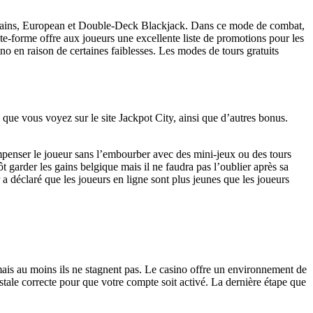
gains, European et Double-Deck Blackjack. Dans ce mode de combat,
te-forme offre aux joueurs une excellente liste de promotions pour les
no en raison de certaines faiblesses. Les modes de tours gratuits
 que vous voyez sur le site Jackpot City, ainsi que d’autres bonus.
penser le joueur sans l’embourber avec des mini-jeux ou des tours
ôt garder les gains belgique mais il ne faudra pas l’oublier après sa
a déclaré que les joueurs en ligne sont plus jeunes que les joueurs
s au moins ils ne stagnent pas. Le casino offre un environnement de
ostale correcte pour que votre compte soit activé. La dernière étape que