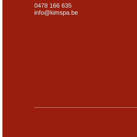
0478 166 635
info@kimspa.be