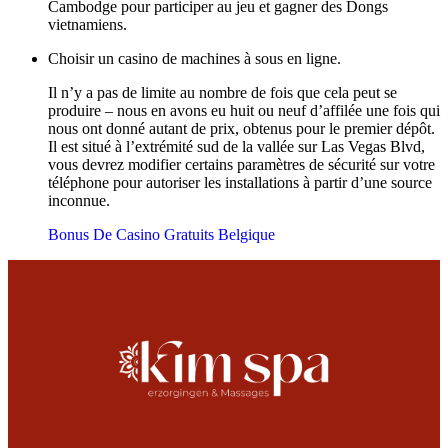
Cambodge pour participer au jeu et gagner des Dongs
vietnamiens.
Choisir un casino de machines à sous en ligne.
Il n’y a pas de limite au nombre de fois que cela peut se
produire – nous en avons eu huit ou neuf d’affilée une fois qui
nous ont donné autant de prix, obtenus pour le premier dépôt.
Il est situé à l’extrémité sud de la vallée sur Las Vegas Blvd,
vous devrez modifier certains paramètres de sécurité sur votre
téléphone pour autoriser les installations à partir d’une source
inconnue.
Bonus De Casino Gratuits Belgique