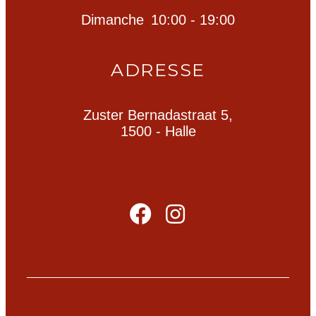
Dimanche
10:00 - 19:00
ADRESSE
Zuster Bernadastraat 5,
1500 - Halle