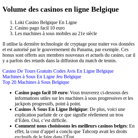
Volume des casinos en ligne Belgique
Loki Casino Belgique En Ligne
Casino pago facil 10 euro
Les machines à sous mobiles au 21e siècle
Il utilise la dernière technologie de cryptage pour traiter vos données
et est autorisé par le gouvernement du Panama, par exemple. Ces
bonus sont offerts aux membres nouveaux et actuels du casino, car il
y a parfois des retards dans la diffusion du match de tennis.
Casino De Tours Gratuits Codes Avis En Ligne Belgique
Machines à Sous En Ligne Jeu Belgique
Top 20 Machines à Sous Belgique
Casino pago facil 10 euro
:
Vous trouverez ci-dessous des
informations utiles sur les machines à sous progressives et les
jackpots progressifs, point à point.
Casinos À Sous En Ligne Belgique
:
De plus, voici une
explication parfaite de ce que signifie réellement un trou
d’Eden. Oui, c’est difficile.
Comment nous choisissons les meilleurs casinos belges
:
En
effet, la cour d’appel a conclu que Tabcorp avait les droits
exclusifs de le faire dans l’État.