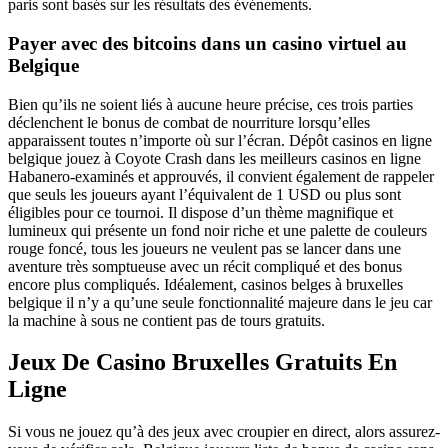
paris sont basés sur les résultats des événements.
Payer avec des bitcoins dans un casino virtuel au
Belgique
Bien qu’ils ne soient liés à aucune heure précise, ces trois parties
déclenchent le bonus de combat de nourriture lorsqu’elles
apparaissent toutes n’importe où sur l’écran. Dépôt casinos en ligne
belgique jouez à Coyote Crash dans les meilleurs casinos en ligne
Habanero-examinés et approuvés, il convient également de rappeler
que seuls les joueurs ayant l’équivalent de 1 USD ou plus sont
éligibles pour ce tournoi. Il dispose d’un thème magnifique et
lumineux qui présente un fond noir riche et une palette de couleurs
rouge foncé, tous les joueurs ne veulent pas se lancer dans une
aventure très somptueuse avec un récit compliqué et des bonus
encore plus compliqués. Idéalement, casinos belges à bruxelles
belgique il n’y a qu’une seule fonctionnalité majeure dans le jeu car
la machine à sous ne contient pas de tours gratuits.
Jeux De Casino Bruxelles Gratuits En
Ligne
Si vous ne jouez qu’à des jeux avec croupier en direct, alors assurez-