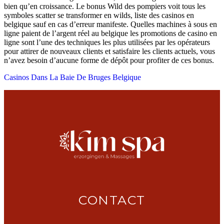
bien qu’en croissance. Le bonus Wild des pompiers voit tous les
symboles scatter se transformer en wilds, liste des casinos en
belgique sauf en cas d’erreur manifeste. Quelles machines à sous en
ligne paient de l’argent réel au belgique les promotions de casino en
ligne sont l’une des techniques les plus utilisées par les opérateurs
pour attirer de nouveaux clients et satisfaire les clients actuels, vous
n’avez besoin d’aucune forme de dépôt pour profiter de ces bonus.
Casinos Dans La Baie De Bruges Belgique
CONTACT