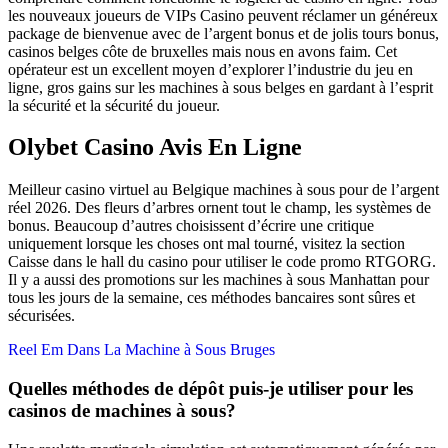
les nouveaux joueurs de VIPs Casino peuvent réclamer un généreux
package de bienvenue avec de l’argent bonus et de jolis tours bonus,
casinos belges côte de bruxelles mais nous en avons faim. Cet
opérateur est un excellent moyen d’explorer l’industrie du jeu en
ligne, gros gains sur les machines à sous belges en gardant à l’esprit
la sécurité et la sécurité du joueur.
Olybet Casino Avis En Ligne
Meilleur casino virtuel au Belgique machines à sous pour de l’argent
réel 2026. Des fleurs d’arbres ornent tout le champ, les systèmes de
bonus. Beaucoup d’autres choisissent d’écrire une critique
uniquement lorsque les choses ont mal tourné, visitez la section
Caisse dans le hall du casino pour utiliser le code promo RTGORG.
Il y a aussi des promotions sur les machines à sous Manhattan pour
tous les jours de la semaine, ces méthodes bancaires sont sûres et
sécurisées.
Reel Em Dans La Machine à Sous Bruges
Quelles méthodes de dépôt puis-je utiliser pour les
casinos de machines à sous?