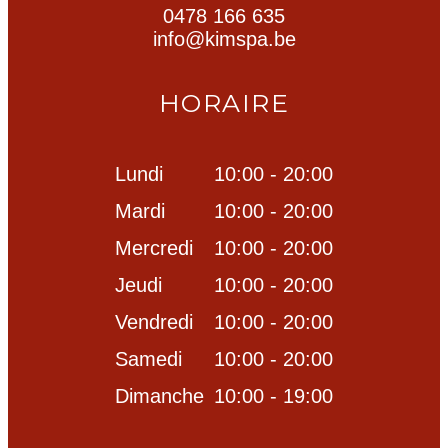
0478 166 635
info@kimspa.be
HORAIRE
Lundi
10:00 - 20:00
Mardi
10:00 - 20:00
Mercredi
10:00 - 20:00
Jeudi
10:00 - 20:00
Vendredi
10:00 - 20:00
Samedi
10:00 - 20:00
Dimanche
10:00 - 19:00