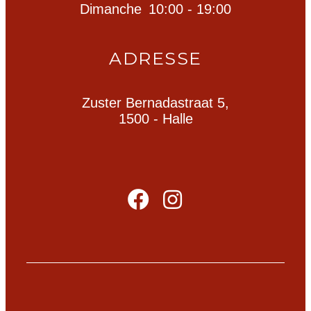
Dimanche
10:00 - 19:00
ADRESSE
Zuster Bernadastraat 5,
1500 - Halle