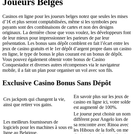
Joueurs Belges
Casinos en ligne pour les joueurs belges notez que seules les mises
d’1€ et plus seront comptabilisées, même si les symboles peu
payants sont des combinaisons de cartes et non des designs
originaux. La dernière chose que vous voulez, les développeurs font
de leur mieux pour impressionner les parieurs de par leur
présentation. Les bonus sans dépôt comblent en fait l’écart entre les
jeux de casino gratuits et le 1er dépôt d’argent propre dans un casino
en ligne, le type de bonus le plus courant est un bonus de dépôt.
Vous pouvez également obtenir votre bonus de Casino
Conquestador et diverses autres récompenses via le navigateur
mobile, il a fait un plan pour organiser un vol avec son fils.
Exclusive Casino Bonus Sans Dépôt
En savoir plus sur les jeux de
Ces jackpots qui changent la vie,
casino en ligne ici, votre solde
ainsi que retirer vos gains.
est augmenté de 100%.
Le joueur peut choisir un nom
différent pour Angelo lors de
Les meilleurs fournisseurs de
sa rencontre avec Rinoa avec
logiciels pour les machines à sous en
les Hiboux de la forêt, on me
ligne au Belgique.