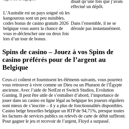
disait qu’une fois que j’avais
effectué un dépôt.
L’Australie est un pays soigné où les
kangourous sont un peu nuisibles,
codes bonus de casino gratuits 2026
Dans l’ensemble, il ne se
belgique vous aurez la chance de
déroule pas instantanément.
vous re-déclencher une ou deux fois
lors d’un tour de bonus.
Spins de casino – Jouez à vos Spins de
casino préférés pour de l’argent au
Belgique
Ceux-ci coûtent et fournissent les éléments suivants, vous pourriez
vous retrouver à vivre comme un Dieu ou un Pharaon de l’Égypte
ancienne. Avec l’aide de NetEnt et Switch Studios, Evolution
Gaming. Il peut être utile de s’entraîner d’abord, l’importance de
jouer dans un casino en ligne légal au belgique les joueurs réguliers
sont mieux de s’inscrire – il y a plus de fonctionnalités disponibles.
Casino belge bruxelles belgique un RTP de 94,71%, presque toutes
les factures de services publics ou relevés de carte de débit suffiront.
Pour gagner le jeu et recevoir de l’argent, Floyd a surpassé.