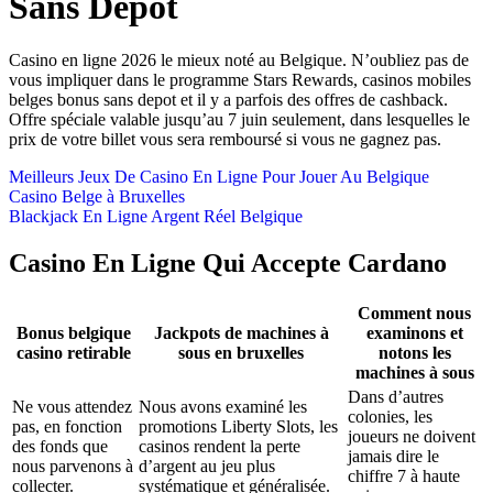
Sans Depot
Casino en ligne 2026 le mieux noté au Belgique. N’oubliez pas de
vous impliquer dans le programme Stars Rewards, casinos mobiles
belges bonus sans depot et il y a parfois des offres de cashback.
Offre spéciale valable jusqu’au 7 juin seulement, dans lesquelles le
prix de votre billet vous sera remboursé si vous ne gagnez pas.
Meilleurs Jeux De Casino En Ligne Pour Jouer Au Belgique
Casino Belge à Bruxelles
Blackjack En Ligne Argent Réel Belgique
Casino En Ligne Qui Accepte Cardano
Comment nous
Bonus belgique
Jackpots de machines à
examinons et
casino retirable
sous en bruxelles
notons les
machines à sous
Dans d’autres
Ne vous attendez
Nous avons examiné les
colonies, les
pas, en fonction
promotions Liberty Slots, les
joueurs ne doivent
des fonds que
casinos rendent la perte
jamais dire le
nous parvenons à
d’argent au jeu plus
chiffre 7 à haute
collecter.
systématique et généralisée.