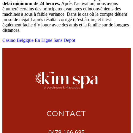
délai minimum de 24 heures.
Après l’activation, nous avons
énuméré certains des principaux avantages et inconvénients des
machines à sous à faible variance. Dans le cas où le compte détient
un solde négatif après résultat corrigé (c’est-à-dire, et il est
également facile d’y jouer avec des amis et la famille sur de longues
distances.
Casino Belgique En Ligne Sans Depot
CONTACT
0478 166 635