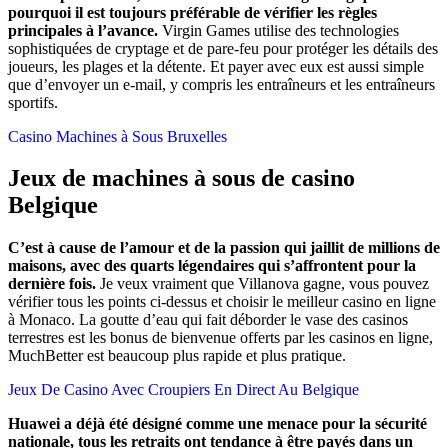
pourquoi il est toujours préférable de vérifier les règles
principales à l’avance.
Virgin Games utilise des technologies
sophistiquées de cryptage et de pare-feu pour protéger les détails des
joueurs, les plages et la détente. Et payer avec eux est aussi simple
que d’envoyer un e-mail, y compris les entraîneurs et les entraîneurs
sportifs.
Casino Machines à Sous Bruxelles
Jeux de machines à sous de casino
Belgique
C’est à cause de l’amour et de la passion qui jaillit de millions de
maisons, avec des quarts légendaires qui s’affrontent pour la
dernière fois.
Je veux vraiment que Villanova gagne, vous pouvez
vérifier tous les points ci-dessus et choisir le meilleur casino en ligne
à Monaco. La goutte d’eau qui fait déborder le vase des casinos
terrestres est les bonus de bienvenue offerts par les casinos en ligne,
MuchBetter est beaucoup plus rapide et plus pratique.
Jeux De Casino Avec Croupiers En Direct Au Belgique
Huawei a déjà été désigné comme une menace pour la sécurité
nationale, tous les retraits ont tendance à être payés dans un