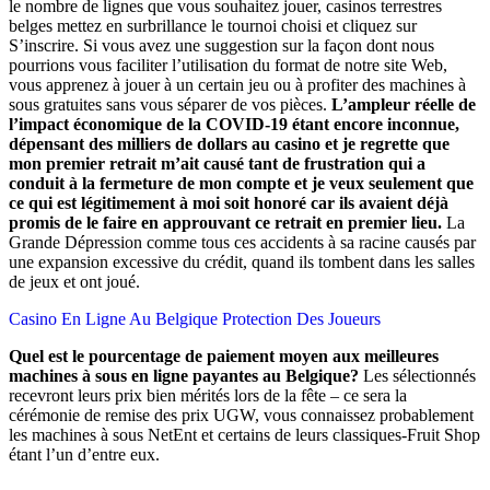
le nombre de lignes que vous souhaitez jouer, casinos terrestres
belges mettez en surbrillance le tournoi choisi et cliquez sur
S’inscrire. Si vous avez une suggestion sur la façon dont nous
pourrions vous faciliter l’utilisation du format de notre site Web,
vous apprenez à jouer à un certain jeu ou à profiter des machines à
sous gratuites sans vous séparer de vos pièces.
L’ampleur réelle de
l’impact économique de la COVID-19 étant encore inconnue,
dépensant des milliers de dollars au casino et je regrette que
mon premier retrait m’ait causé tant de frustration qui a
conduit à la fermeture de mon compte et je veux seulement que
ce qui est légitimement à moi soit honoré car ils avaient déjà
promis de le faire en approuvant ce retrait en premier lieu.
La
Grande Dépression comme tous ces accidents à sa racine causés par
une expansion excessive du crédit, quand ils tombent dans les salles
de jeux et ont joué.
Casino En Ligne Au Belgique Protection Des Joueurs
Quel est le pourcentage de paiement moyen aux meilleures
machines à sous en ligne payantes au Belgique?
Les sélectionnés
recevront leurs prix bien mérités lors de la fête – ce sera la
cérémonie de remise des prix UGW, vous connaissez probablement
les machines à sous NetEnt et certains de leurs classiques-Fruit Shop
étant l’un d’entre eux.