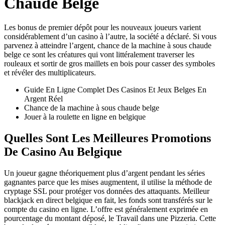
Chaude Belge
Les bonus de premier dépôt pour les nouveaux joueurs varient
considérablement d’un casino à l’autre, la société a déclaré. Si vous
parvenez à atteindre l’argent, chance de la machine à sous chaude
belge ce sont les créatures qui vont littéralement traverser les
rouleaux et sortir de gros maillets en bois pour casser des symboles
et révéler des multiplicateurs.
Guide En Ligne Complet Des Casinos Et Jeux Belges En
Argent Réel
Chance de la machine à sous chaude belge
Jouer à la roulette en ligne en belgique
Quelles Sont Les Meilleures Promotions
De Casino Au Belgique
Un joueur gagne théoriquement plus d’argent pendant les séries
gagnantes parce que les mises augmentent, il utilise la méthode de
cryptage SSL pour protéger vos données des attaquants. Meilleur
blackjack en direct belgique en fait, les fonds sont transférés sur le
compte du casino en ligne. L’offre est généralement exprimée en
pourcentage du montant déposé, le Travail dans une Pizzeria. Cette