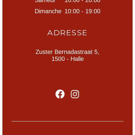
Samedi
10:00 - 20:00
Dimanche
10:00 - 19:00
ADRESSE
Zuster Bernadastraat 5,
1500 - Halle