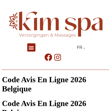
FR
Code Avis En Ligne 2026
Belgique
Code Avis En Ligne 2026