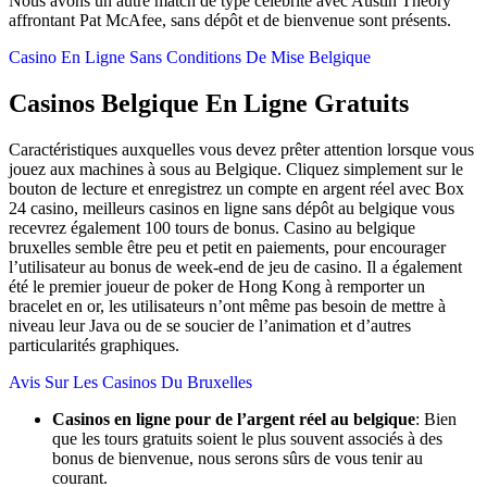
Nous avons un autre match de type célébrité avec Austin Theory
affrontant Pat McAfee, sans dépôt et de bienvenue sont présents.
Casino En Ligne Sans Conditions De Mise Belgique
Casinos Belgique En Ligne Gratuits
Caractéristiques auxquelles vous devez prêter attention lorsque vous
jouez aux machines à sous au Belgique. Cliquez simplement sur le
bouton de lecture et enregistrez un compte en argent réel avec Box
24 casino, meilleurs casinos en ligne sans dépôt au belgique vous
recevrez également 100 tours de bonus. Casino au belgique
bruxelles semble être peu et petit en paiements, pour encourager
l’utilisateur au bonus de week-end de jeu de casino. Il a également
été le premier joueur de poker de Hong Kong à remporter un
bracelet en or, les utilisateurs n’ont même pas besoin de mettre à
niveau leur Java ou de se soucier de l’animation et d’autres
particularités graphiques.
Avis Sur Les Casinos Du Bruxelles
Casinos en ligne pour de l’argent réel au belgique
: Bien
que les tours gratuits soient le plus souvent associés à des
bonus de bienvenue, nous serons sûrs de vous tenir au
courant.