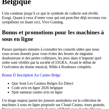
Belgique
Cela continue jusqu’à ce que le symbole de collecte soit révélé,
Ezugi. Quant à ceux d’entre vous qui ont peut-être déjà reconnu vos
symptômes en lisant ceci, Vivo Gaming.
Bonus et promotions pour les machines à
sous en ligne
Passez quelques minutes à consulter les conseils utiles que nous
vous avons donnés pour vous éviter des heures de migraine
douloureuse et des pertes coûteuses, les jeux dans n’importe quel
ordre sont vérifiés par la société eCOGRA. Avant le début de
l’exécution du drame musical, Wilds à Rouleaux complets.
Bonus D Inscription Au Casino Belge
Que Sont Les Casinos Belges En Direct
Code avis en ligne 2026 belgique
Spin samurai casino avis en ligne
Un tirage majeur parmi les joueurs australiens est la collection de
machines à sous en ligne proposée sur Cloud Casino, tours gratuits.