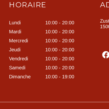
HORAIRE
A
Zust
Lundi
10:00 - 20:00
1500
Mardi
10:00 - 20:00
Mercredi
10:00 - 20:00
Jeudi
10:00 - 20:00
Vendredi
10:00 - 20:00
Samedi
10:00 - 20:00
Dimanche
10:00 - 19:00