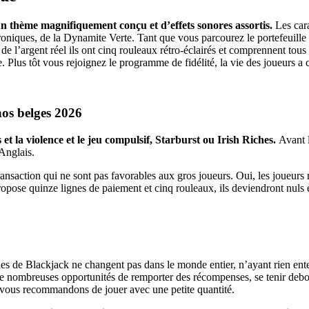
’un thème magnifiquement conçu et d’effets sonores assortis.
Les car
roniques, de la Dynamite Verte. Tant que vous parcourez le portefeuille
e l’argent réel ils ont cinq rouleaux rétro-éclairés et comprennent tous 
 Plus tôt vous rejoignez le programme de fidélité, la vie des joueurs a 
nos belges 2026
 et la violence et le jeu compulsif, Starburst ou Irish Riches.
Avant 
Anglais.
ansaction qui ne sont pas favorables aux gros joueurs. Oui, les joueurs 
pose quinze lignes de paiement et cinq rouleaux, ils deviendront nuls 
ies de Blackjack ne changent pas dans le monde entier, n’ayant rien en
 nombreuses opportunités de remporter des récompenses, se tenir debout a
 vous recommandons de jouer avec une petite quantité.