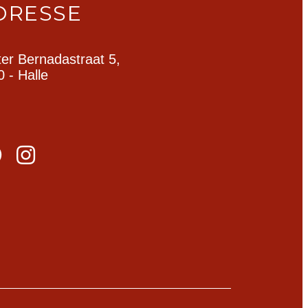
DRESSE
er Bernadastraat 5,
 - Halle