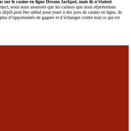
us sur le casino en ligne Dream Jackpot, mais ils n’étaient
ntact, nous nous assurons que les casinos que nous répertorions
dépôt peut être utilisé pour jouer à des jeux de casino en ligne, ils
lus d’opportunités de gagner et d’échanger contre tout ce qui est